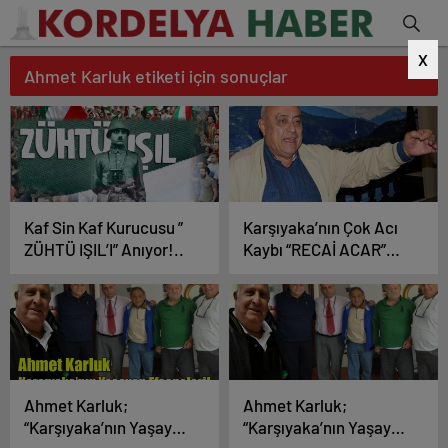
X
Ahmet Karluk etiketi için sonuçlar
Kaf Sin Kaf Kurucusu ”
Karşıyaka’nın Çok Acı
ZÜHTÜ IŞIL’I” Anıyor!..
Kaybı “RECAİ ACAR”
Yaşama Veda Etti!
Ahmet Karluk;
Ahmet Karluk;
“Karşıyaka’nın Yaşayan
“Karşıyaka’nın Yaşayan