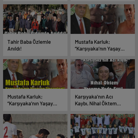
Efsaneleri!”
Efsaneleri!”
Tahir Baba Özlemle
Mustafa Karluk;
Anıldı!
“Karşıyaka’nın Yaşayan
Efsaneleri!”
Mustafa Karluk;
Karşıyaka’nın Acı
“Karşıyaka’nın Yaşayan
Kaybı, Nihal Öktem
Efsaneleri!”
Yaşama Veda Etti!..