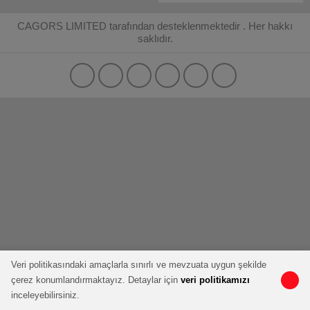
CAGORS LIMITED tarafından desteklenmektedir . Her hakkı
saklıdır.
Veri politikasındaki amaçlarla sınırlı ve mevzuata uygun şekilde
çerez konumlandırmaktayız. Detaylar için
veri politikamızı
inceleyebilirsiniz.