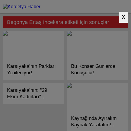
X
Begonya Ertaş İncekara etiketi için sonuçlar
Karşıyaka’nın Parkları
Bu Konser Günlerce
Yenileniyor!
Konuşulur!
Karşıyaka’nın; “29
Ekim Kadınları”
Zübeyde Annenin
Huzurunda!
Kaynağında Ayıralım
Kaynak Yaratalım!..