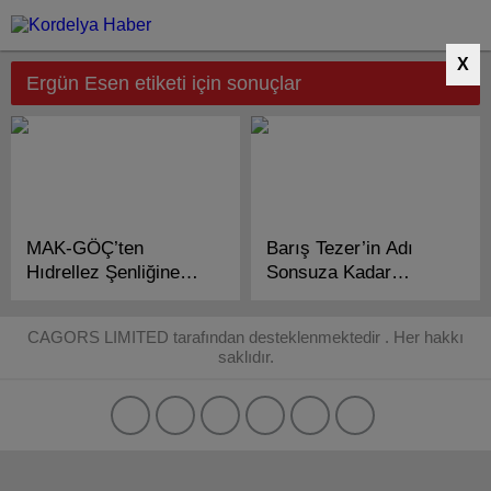
X
Ergün Esen etiketi için sonuçlar
MAK-GÖÇ’ten
Barış Tezer’in Adı
Hıdrellez Şenliğine
Sonsuza Kadar
Davet Var!..
Yaşayacak!
CAGORS LIMITED tarafından desteklenmektedir . Her hakkı
saklıdır.