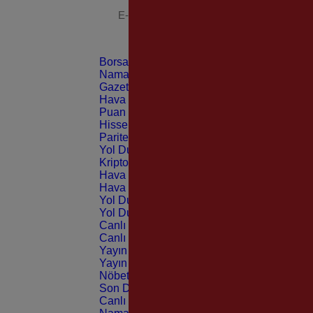
Borsa
CANLI
Namaz Vakitleri
ANLIK
Gazeteler
GÜNLÜK
Hava Durumu
TAHMİNİ
Puan Durumu
LİG
Hisseler
EKONOMİ
Pariteler
EKONOMİ
Yol Durumu
TRAFİK
Kripto Paralar
CANLI
Hava Durumu Light
Hava Durumu Dark
Yol Durumu Light
Yol Durumu Dark
Canlı Tv Light
Canlı Tv Dark
Yayın Akışları Light
Yayın Akışları Dark
Nöbetçi Eczaneler
Son Dakika
Canlı Borsa