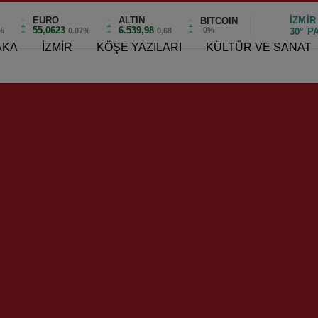
EURO
ALTIN
İZMIR
BITCOIN
55,0623
6.539,98
0%
%
0.07%
0,68
30°
P
AKA
İZMİR
KÖŞE YAZILARI
KÜLTÜR VE SANAT
edebilirsiniz !