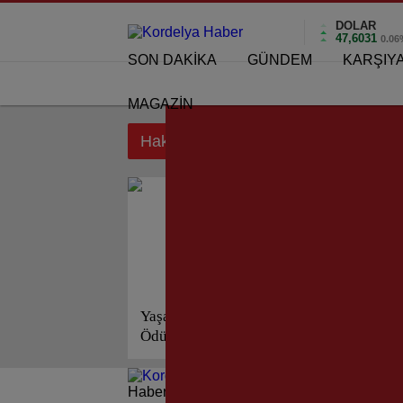
DOLAR
47,6031
0.06
SON DAKİKA
GÜNDEM
KARŞIY
MAGAZİN
Hakan Tartan etiketi için sonuçlar
Yaşar Aksoy; İzmir Vefa
Ödüllerini Alanları Açıkladı!
Haberleri güncel olarak e-postanızdan takip 