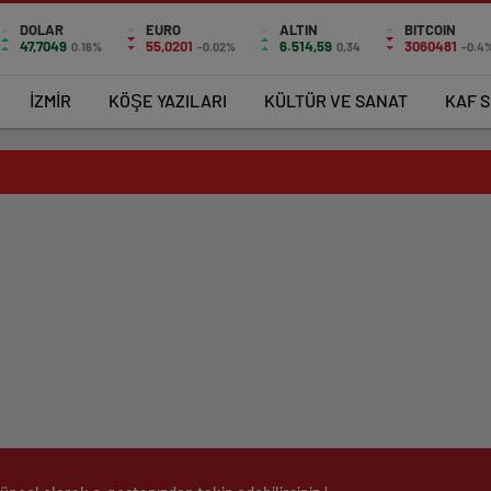
DOLAR
EURO
ALTIN
BITCOIN
47,7049
55,0201
6.514,59
3060481
0.16%
-0.02%
0,34
-0.4
İZMİR
KÖŞE YAZILARI
KÜLTÜR VE SANAT
KAF S