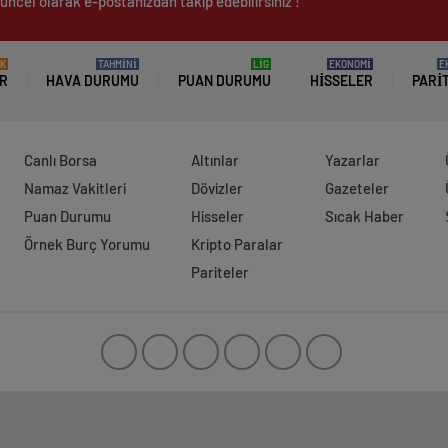
üncel olarak e-postanızdan takip edebilirsiniz !
K
TAHMİNİ
LİG
EKONOMİ
E
R
HAVA DURUMU
PUAN DURUMU
HISSELER
PARI
Canlı Borsa
Altınlar
Yazarlar
Namaz Vakitleri
Dövizler
Gazeteler
Puan Durumu
Hisseler
Sıcak Haber
Örnek Burç Yorumu
Kripto Paralar
Pariteler