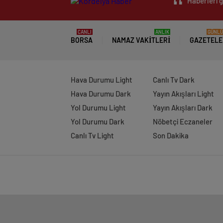
Haberleri g
CANLI
ANLIK
GÜNLÜ
BORSA
NAMAZ VAKITLERI
GAZETELE
Hava Durumu Light
Canlı Tv Dark
Hava Durumu Dark
Yayın Akışları Light
Yol Durumu Light
Yayın Akışları Dark
Yol Durumu Dark
Nöbetçi Eczaneler
Canlı Tv Light
Son Dakika