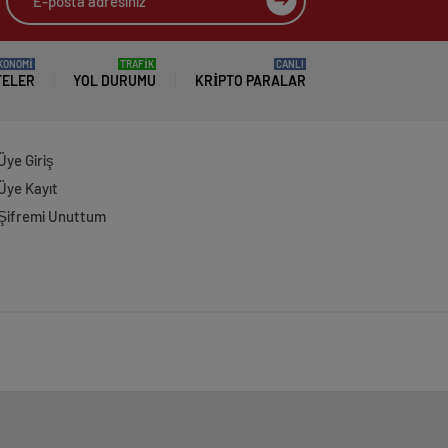
KONOMİ
TRAFİK
CANLI
TELER
YOL DURUMU
KRIPTO PARALAR
Üye Giriş
Üye Kayıt
Şifremi Unuttum