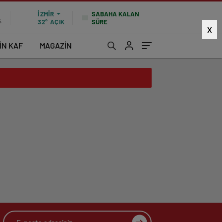
SABAHA KALAN
İZMIR
SÜRE
%
32°
AÇIK
X
İN KAF
MAGAZİN