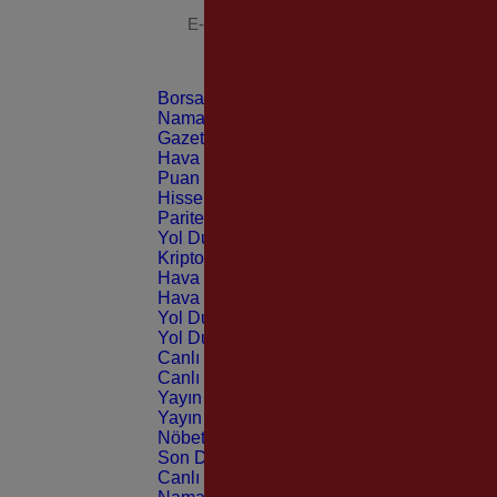
Borsa
CANLI
Namaz Vakitleri
ANLIK
Gazeteler
GÜNLÜK
Hava Durumu
TAHMİNİ
Puan Durumu
LİG
Hisseler
EKONOMİ
Pariteler
EKONOMİ
Yol Durumu
TRAFİK
Kripto Paralar
CANLI
Hava Durumu Light
Hava Durumu Dark
Yol Durumu Light
Yol Durumu Dark
Canlı Tv Light
Canlı Tv Dark
Yayın Akışları Light
Yayın Akışları Dark
Nöbetçi Eczaneler
Son Dakika
Canlı Borsa