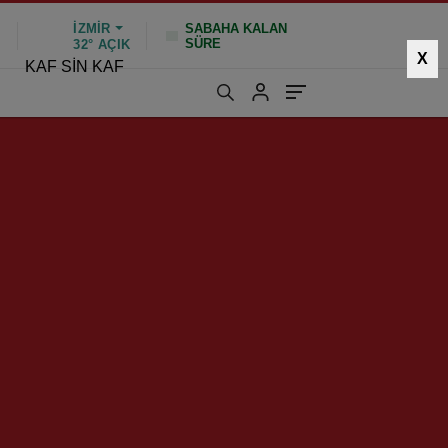
İZMIR
SABAHA KALAN
SÜRE
%
32°
AÇIK
X
KAF SİN KAF