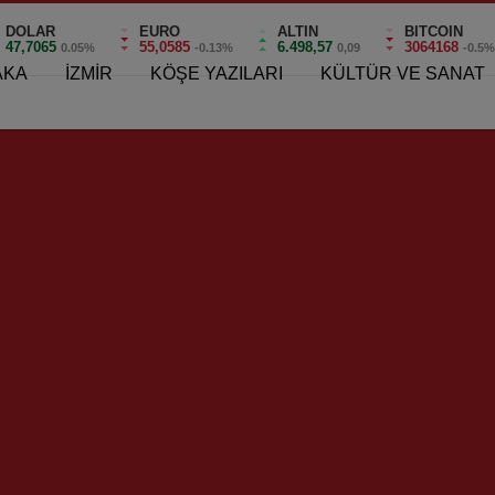
DOLAR
EURO
ALTIN
BITCOIN
47,7065
55,0585
6.498,57
3064168
0.05%
-0.13%
0,09
-0.5
AKA
İZMİR
KÖŞE YAZILARI
KÜLTÜR VE SANAT
edebilirsiniz !