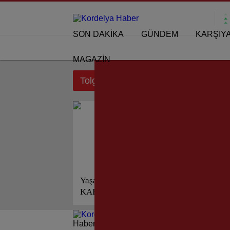
SON DAKİKA
GÜNDEM
KARŞIY
MAGAZİN
Tolga Kantarcı etiketi için sonuçlar
Yaşar AKSOY “ZÜHTÜ IŞIL,
KARŞIYAKA’NIN
SİMGESİDİR!”
Haberleri güncel olarak e-postanızdan takip 