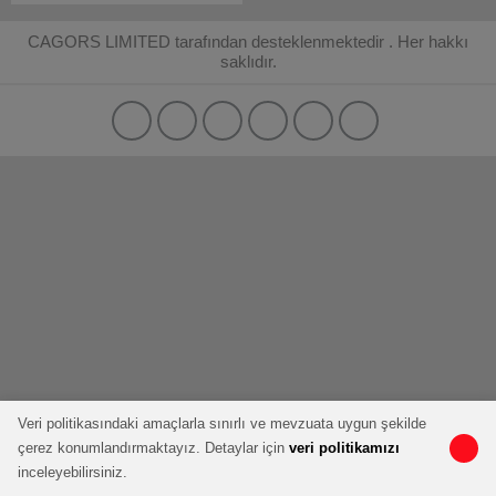
CAGORS LIMITED tarafından desteklenmektedir . Her hakkı
saklıdır.
Veri politikasındaki amaçlarla sınırlı ve mevzuata uygun şekilde
çerez konumlandırmaktayız. Detaylar için
veri politikamızı
inceleyebilirsiniz.