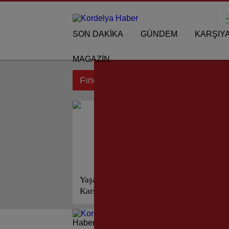
SON DAKİKA
GÜNDEM
KARŞIY
MAGAZİN
Fındık Metin etiketi için sonuçlar
Yaşar Aksoy; “O
Karşıyaka’nın Fındık Metin’i!
Haberleri güncel olarak e-postanızdan takip 