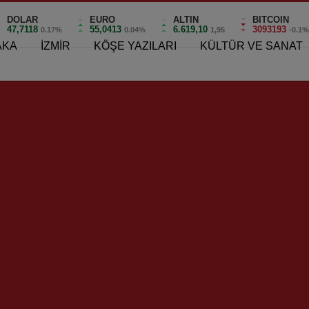
DOLAR
EURO
ALTIN
BITCOIN
47,7118
55,0413
6.619,10
3093193
0.17%
0.04%
1,95
-0.1
AKA
İZMİR
KÖŞE YAZILARI
KÜLTÜR VE SANAT
edebilirsiniz !