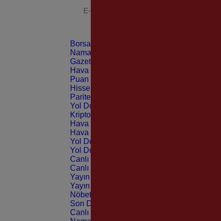
Borsa
CANLI
Namaz Vakitleri
ANLIK
Gazeteler
GÜNLÜK
Hava Durumu
TAHMİNİ
Puan Durumu
LİG
Hisseler
EKONOMİ
Pariteler
EKONOMİ
Yol Durumu
TRAFİK
Kripto Paralar
CANLI
Hava Durumu Light
Hava Durumu Dark
Yol Durumu Light
Yol Durumu Dark
Canlı Tv Light
Canlı Tv Dark
Yayın Akışları Light
Yayın Akışları Dark
Nöbetçi Eczaneler
Son Dakika
Canlı Borsa