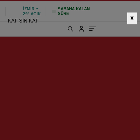
İZMIR
SABAHA KALAN
SÜRE
%
29°
AÇIK
X
KAF SİN KAF