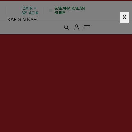
İZMIR
SABAHA KALAN
SÜRE
%
32°
AÇIK
X
KAF SİN KAF
Bayramın Gözdesi Foça!
E
Ğİ