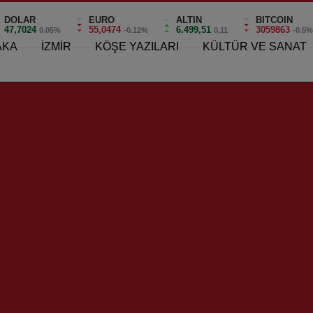
DOLAR
EURO
ALTIN
BITCOIN
47,7024
55,0474
6.499,51
3059863
0.05%
-0.12%
0,11
-0.5
AKA
İZMİR
KÖŞE YAZILARI
KÜLTÜR VE SANAT
çalılar “Mersinaki
GÖNÜLLÜ DALGIÇLAR
yu’nun” Satışına Karşı
DÜNYA ÇEVRE GÜNÜND
karak Ayaklandı!
FOÇADA SUALTI TEMİZLİ
YAPTILAR!