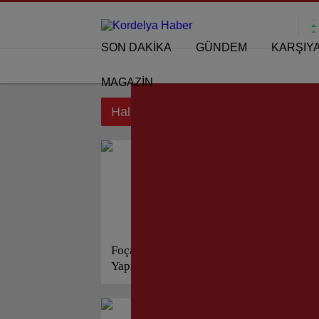
SON DAKİKA
GÜNDEM
KARŞIY
MAGAZİN
Haluk Bozkurt etiketi için sonuçlar
Foça’da Dere Temizliği ve Alt
Fo
Yapı Çalışmaları Hızlandı!
Ko
Çı