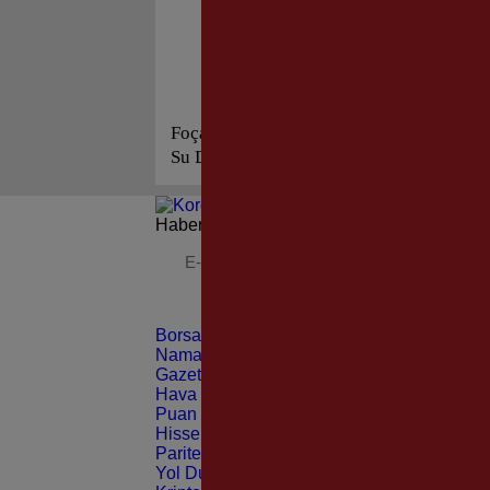
Foça’ya Büyük Müjde! “Yeni
Fo
Su Deposu Devreye Giriyor…”
Mir
Haberleri güncel olarak e-postanızdan takip 
Borsa
CANLI
Namaz Vakitleri
ANLIK
Gazeteler
GÜNLÜK
Hava Durumu
TAHMİNİ
Puan Durumu
LİG
Hisseler
EKONOMİ
Pariteler
EKONOMİ
Yol Durumu
TRAFİK