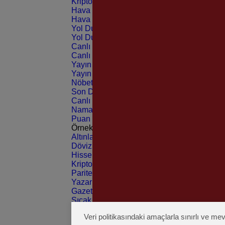
Kripto Paralar
CANLI
Hava Durumu Light
Hava Durumu Dark
Yol Durumu Light
Yol Durumu Dark
Canlı Tv Light
Canlı Tv Dark
Yayın Akışları Light
Yayın Akışları Dark
Nöbetçi Eczaneler
Son Dakika
Canlı Borsa
Namaz Vakitleri
Puan Durumu
Örnek Burç Yorumu
Altınlar
Dövizler
Hisseler
Kripto Paralar
Pariteler
Yazarlar
Gazeteler
Sıcak Haber
Üye Giriş
Veri politikasındaki amaçlarla sınırlı ve 
Üye Kayıt