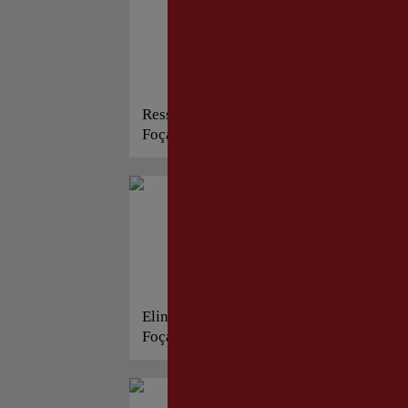
Ressam Ferruh Başağa Anı
Foç
Foça’da Evi Açılıyor!
Nih
Eliniz Kırılsın; Bunlar
Ba
Foça’nın Denizinden Çıkarıldı!
Ko