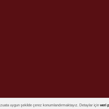
mevzuata uygun şekilde çerez konumlandırmaktayız. Detaylar için
veri 