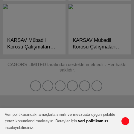
Hazırlanıyor!
KARSAV Mübadil
KARSAV Mübadil
Korosu Çalışmalarına
Korosu Çalışmalarına
Başladı!
Başlıyor!
CAGORS LIMITED tarafından desteklenmektedir . Her hakkı
saklıdır.
Veri politikasındaki amaçlarla sınırlı ve mevzuata uygun şekilde
çerez konumlandırmaktayız. Detaylar için
veri politikamızı
inceleyebilirsiniz.