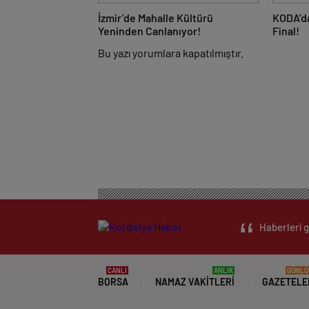
İzmir’de Mahalle Kültürü
KODA’d
Yeninden Canlanıyor!
Final!
Bu yazı yorumlara kapatılmıştır.
Haberleri g
CANLI
ANLIK
GÜNLÜ
BORSA
NAMAZ VAKITLERI
GAZETELE