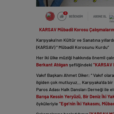
0
BEĞENDİM
ABONE OL
KARSAV Mübadil Korosu Çalışmaların
Karşıyaka’nın Kültür ve Sanatına yıllard
(KARSAV) “ Mübadil Korosunu Kurdu”
Her iki ülke müziği hakkında önemli çal
Berkant Atılgan
şefliğindeki
“KARSAV M
Vakıf Başkanı Ahmet Diker; “ Vakıf ol
ilgiden çok mutluyuz… Karşıyaka’da bir 
Paros Adası Halk Dansları Derneği ile e
Barışa Kessin Yeryüzü, Bir Deniz İki Ya
öyküleriyle
“Ege’nin İki Yakasını, Müba
Çalışmalarına başladığımız
“KARSAV Mü