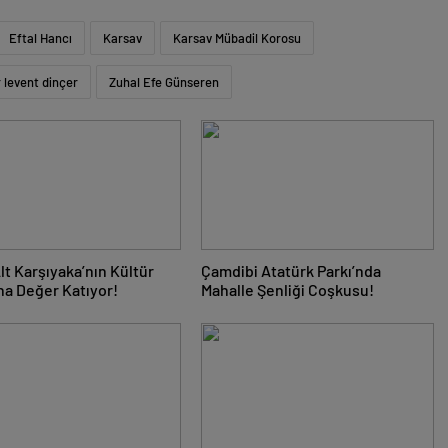
Eftal Hancı
Karsav
Karsav Mübadil Korosu
 levent dinçer
Zuhal Efe Günseren
Alt Karşıyaka’nın Kültür
Çamdibi Atatürk Parkı’nda
na Değer Katıyor!
Mahalle Şenliği Coşkusu!