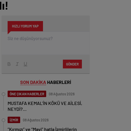
ı!
HIZLI YORUM YAP
GÖNDER
SON DAKİKA
HABERLERİ
ÖNE ÇIKAN HABERLER
08 Ağustos 2026
MUSTAFA KEMAL’İN KÖKÜ VE AİLESİ,
NEYDİ?…
İZMİR
08 Ağustos 2026
“Kırmızı” ve “Mavi” hatla İzmirlilerin