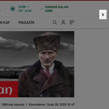
SABAHA KALAN
İZMIR
SÜRE
%
35°
AÇIK
X
İN KAF
MAGAZİN
1060 kez okundu
|
Güncelleme: Ocak 26, 2025 10:47