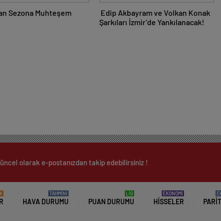
an Sezona Muhteşem
Edip Akbayram ve Volkan Konak
Şarkıları İzmir’de Yankılanacak!
üncel olarak e-postanızdan takip edebilirsiniz !
K
TAHMİNİ
LİG
EKONOMİ
E
R
HAVA DURUMU
PUAN DURUMU
HISSELER
PARI