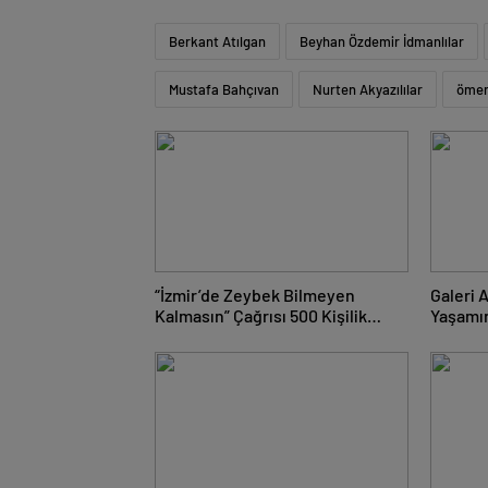
Berkant Atılgan
Beyhan Özdemir İdmanlılar
Mustafa Bahçıvan
Nurten Akyazılılar
ömer
“İzmir’de Zeybek Bilmeyen
Galeri 
Kalmasın” Çağrısı 500 Kişilik
Yaşamı
Topluluğa Dönüştü!