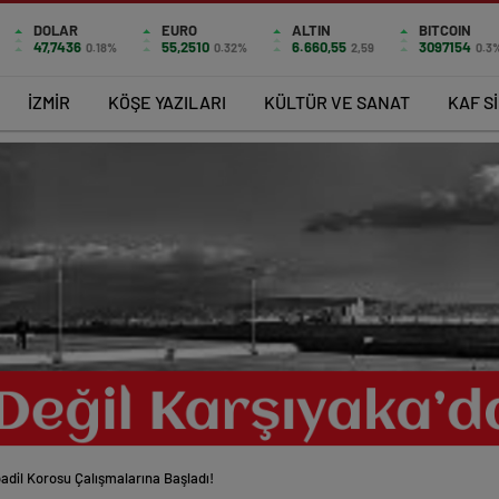
DOLAR
EURO
ALTIN
BITCOIN
47,7436
55,2510
6.660,55
3097154
0.18%
0.32%
2,59
0.3
İZMİR
KÖŞE YAZILARI
KÜLTÜR VE SANAT
KAF S
il Korosu Çalışmalarına Başladı!