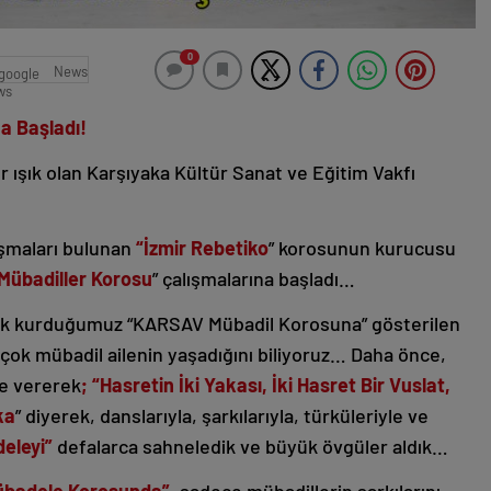
0
News
a Başladı!
ır ışık olan Karşıyaka Kültür Sanat ve Eğitim Vakfı
ışmaları bulunan
“İzmir Rebetiko
” korosunun kurucusu
übadiller Korosu
” çalışmalarına başladı…
arak kurduğumuz “KARSAV Mübadil Korosuna” gösterilen
çok mübadil ailenin yaşadığını biliyoruz… Daha önce,
le vererek
; “Hasretin İki Yakası, İki Hasret Bir Vuslat,
ka
” diyerek, danslarıyla, şarkılarıyla, türküleriyle ve
deleyi”
defalarca sahneledik ve büyük övgüler aldık…
badele Korosunda”
, sadece mübadillerin şarkılarını,