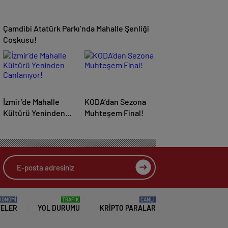
Çamdibi Atatürk Parkı’nda Mahalle Şenliği
Coşkusu!
İzmir’de Mahalle
KODA’dan Sezona
Kültürü Yeninden
Muhteşem Final!
Canlanıyor!
KONOMİ
TRAFİK
CANLI
TELER
YOL DURUMU
KRIPTO PARALAR