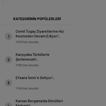
KATEGORİNİN POPÜLERLERİ
Cemil Tugay Ziyaretlerine Hız
Kesmeden Devam Ediyor!..
1
11310 kez okundu
Karşıyaka Türkülerle
Şenlenecek!..
2
11182 kez okundu
Efsane İzmir’e Geliyor!..
3
11140 kez okundu
Karsav Bergama’da Gönülleri
Fethetti!..
4