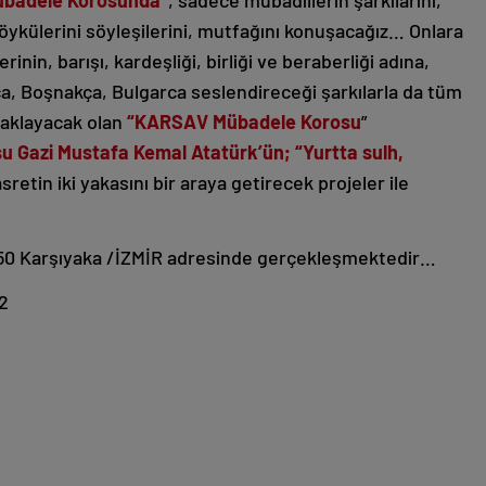
 öykülerini söyleşilerini, mutfağını konuşacağız… Onlara
inin, barışı, kardeşliği, birliği ve beraberliği adına,
, Boşnakça, Bulgarca seslendireceği şarkılarla da tüm
caklayacak olan
“KARSAV Mübadele Korosu
”
u Gazi Mustafa Kemal Atatürk’ün; “Yurtta sulh,
retin iki yakasını bir araya getirecek projeler ile
 50 Karşıyaka /İZMİR adresinde gerçekleşmektedir…
32