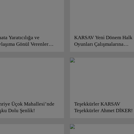
ata Yaratıcılığa ve
KARSAV Yeni Dönem Halk
ylaşıma Gönül Verenler
Oyunları Çalışmalarına
ARSAV’da” Buluşuyor!
Başlıyor!
hriye Üçok Mahallesi’nde
Teşekkürler KARSAV
şku Dolu Şenlik!
Teşekkürler Ahmet DİKER!