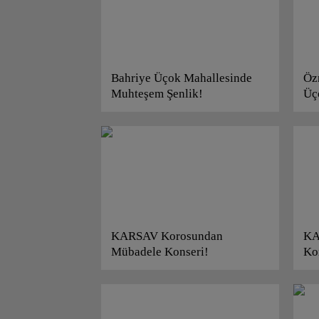
Bahriye Üçok Mahallesinde
Öz
Muhteşem Şenlik!
Üç
Sol
KARSAV Korosundan
KA
Mübadele Konseri!
Ko