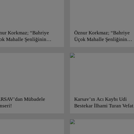
nur Korkmaz; “Bahriye
Öznur Korkmaz; “Bahriye
ok Mahalle Şenliğinin
Üçok Mahalle Şenliğinin
isti!”
Solisti!”
RSAV’dan Mübadele
Karsav’ın Acı Kaybı Udi
nseri!
Bestekar İlhami Turan Vefat
Etti!