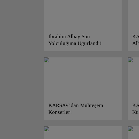
İbrahim Albay Son
KA
Yolculuğuna Uğurlandı!
Alb
KARSAV’dan Muhteşem
KA
Konserler!
Ku