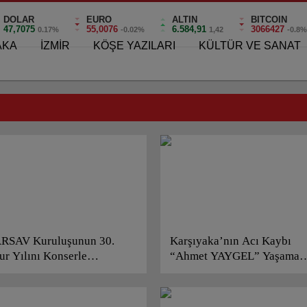
DOLAR
EURO
ALTIN
BITCOIN
47,7075
55,0076
6.584,91
3066427
0.17%
-0.02%
1,42
-0.8
AKA
İZMİR
KÖŞE YAZILARI
KÜLTÜR VE SANAT
RSAV Kuruluşunun 30.
Karşıyaka’nın Acı Kaybı
ur Yılını Konserle
“Ahmet YAYGEL” Yaşama
tluyor!
Veda Etti!