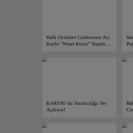
Halk Oyunları Camiasının Acı
San
Kaybı “Neşet Kutas” Yaşama
Pa
Veda Etti!
“K
KARSAV’da Yaratıcılığa Yer
Ba
Açılıyor!
Co