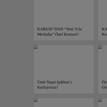
KARSAV’DAN “Yeni Yıla
KA
Merhaba” Özel Konseri!
Ko
Ümit Yaşar Işıkhan’ı
Öz
Kutluyoruz!
Gö
Pl
Ba