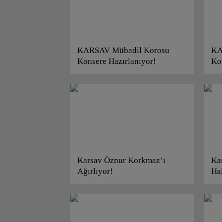
KARSAV Mübadil Korosu
KA
Konsere Hazırlanıyor!
Ko
Karsav Öznur Korkmaz’ı
Ka
Ağırlıyor!
Ha
Baş