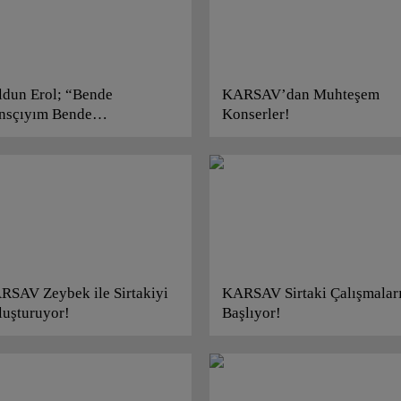
ldun Erol; “Bende
KARSAV’dan Muhteşem
nsçıyım Bende
Konserler!
rsav’lıyım!”
RSAV Zeybek ile Sirtakiyi
KARSAV Sirtaki Çalışmalar
luşturuyor!
Başlıyor!