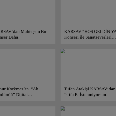
RSAV’dan Muhteşem Bir
KARSAV “HOŞ GELDİN Y
nser Daha!
Konseri ile Sanatseverleri
Buluşturuyor!…
nur Korkmaz’ın “Ah
Tufan Atakişi KARSAV’dan
nlüm’ü” Dijital
İstifa Et İstenmiyorsun!
atformlarda Yayınlanmaya
şladı!