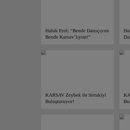
Haluk Erol; “Bende Dansçıyım
Ha
Bende Karsav’lıyım!”
Da
Ka
KARSAV Zeybek ile Sirtakiyi
KA
Buluşturuyor!
Bu