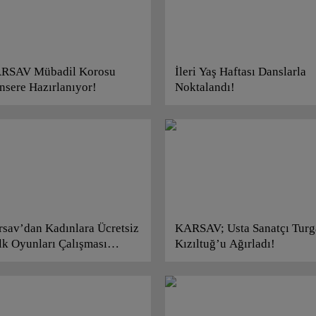
RSAV Mübadil Korosu
İleri Yaş Haftası Danslarla
nsere Hazırlanıyor!
Noktalandı!
rsav’dan Kadınlara Ücretsiz
KARSAV; Usta Sanatçı Turg
lk Oyunları Çalışması
Kızıltuğ’u Ağırladı!
lıyor!