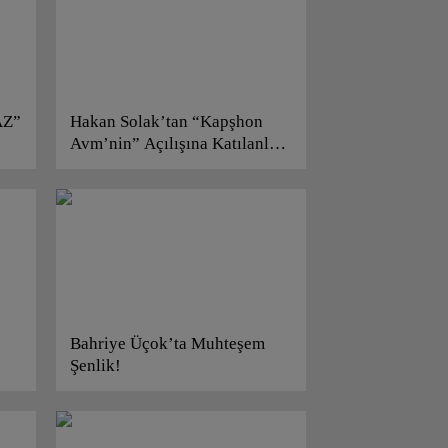
AZ”
Hakan Solak’tan “Kapşhon
Avm’nin” Açılışına Katılanlara
Teşekkür!..
Bahriye Üçok’ta Muhteşem
Şenlik!