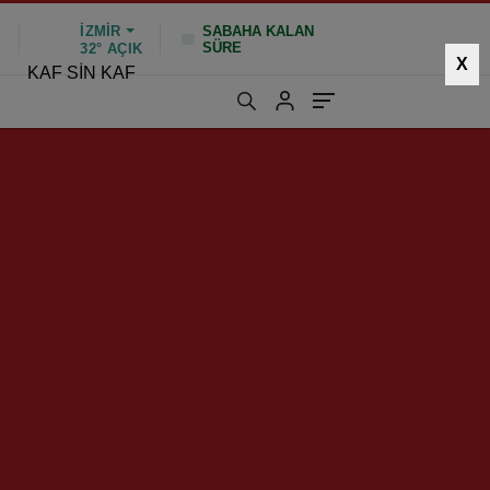
İZMIR
SABAHA KALAN
SÜRE
%
32°
AÇIK
X
KAF SİN KAF
819 kez okundu
|
Güncelleme: Ocak 26, 2025 10:45
or!
HIZLI YORUM YAP
GÖNDER