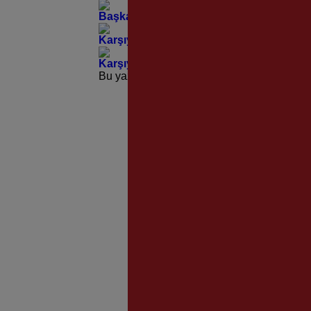
Başkan Ünsal’dan Örnekköy Sanayi Sites
Karşıyaka’nın Yollarına Modern Dokunu
Karşıyaka’nın Çınarlarından Yürekleri I
Bu yazı yorumlara kapatılmıştır.