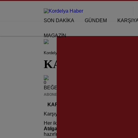
SON DAKİKA
GÜNDEM
KARŞIY
MAGAZİN
Kordelya Haber
KARŞIYAKA HABERLERİ
KAR
KARSAV Mübadil K
0
BEĞENDİM
ABONE OL
News
KARSAV Mübadil Korosu Konsere Hazı
Karşıyaka Kültür Sanat ve Eğitim Vakfı (
Her iki ülke müziği hakkında önemli çalışm
Atılgan
şefliğinde
“KARSAV Mübadiller 
hazırlıklarını iyice sıklaştırdı…