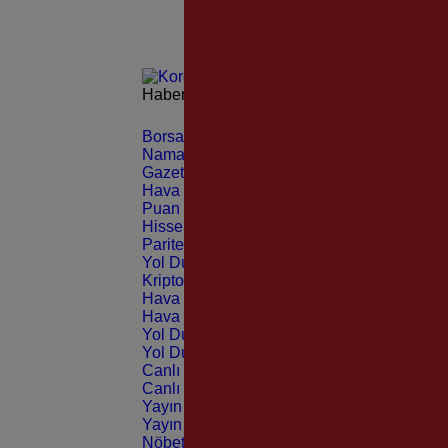
Haberleri güncel olarak e-postanızdan takip 
Borsa
CANLI
Namaz Vakitleri
ANLIK
Gazeteler
GÜNLÜK
Hava Durumu
TAHMİNİ
Puan Durumu
LİG
Hisseler
EKONOMİ
Pariteler
EKONOMİ
Yol Durumu
TRAFİK
Kripto Paralar
CANLI
Hava Durumu Light
Hava Durumu Dark
Yol Durumu Light
Yol Durumu Dark
Canlı Tv Light
Canlı Tv Dark
Yayın Akışları Light
Yayın Akışları Dark
Nöbetçi Eczaneler