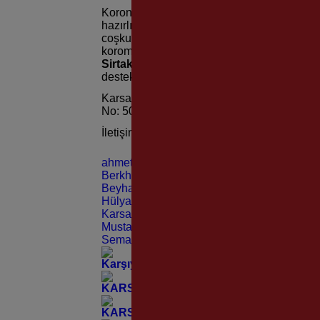
Koronun başarılı şefi Berkant Atılgan; “Kar
hazırlıklarını aralıksız devam ediyoruz… K
coşkusundan ve heyecanından çok mutluyu
koromuzun seslendireceği
“Komşudan Ko
Sirtakiyle”
ile buluşturacağız… Bizler için
destekleriyle bizleri yüreklendiren Vakıf 
Karsav Mübadil Korosu çalışmaları Pazar g
No: 50 Karşıyaka/İzmir adresinde yapılmak
İletişim : 0232 368 45 38 / 0537 893 22 32
ahmet diker
Berkhan Atılgan
Beyhan Özdemir İdmanlılar
Hülya Kandemir
Karsav
Mustafa Gırlak
Sema Ergin Ortaer
Karşıyaka Evrensel Çocuk Merkezi’nde Y
KARSAV’ın 30. Onur Yılına Muhteşem K
KARSAV Kuruluşunun 30. Onur Yılını Ko