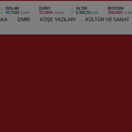
DOLAR
EURO
ALTIN
BITCOIN
47,7102
55,0844
6.505,53
3061425
0.16%
-0.03%
0,20
-0.4
AKA
İZMİR
KÖŞE YAZILARI
KÜLTÜR VE SANAT
SAV Mübadil Korosu Konsere Hazırlanıyor!
orosu Konsere Hazırlanıy
0
rlanıyor!
KARSAV) “Mübadil Korosu” konsere hazırlanıyor…
aları bulunan
“İzmir Rebetiko
” korosunun kurucusu
Berkant
Korosu”
17 Mayıs 2022 Salı günü vereceği konser için