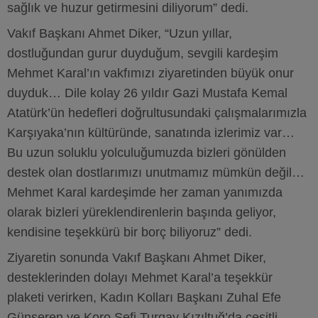
sağlık ve huzur getirmesini diliyorum” dedi.
Vakıf Başkanı Ahmet Diker, “Uzun yıllar,
dostluğundan gurur duyduğum, sevgili kardeşim
Mehmet Karal’ın vakfımızı ziyaretinden büyük onur
duyduk… Dile kolay 26 yıldır Gazi Mustafa Kemal
Atatürk’ün hedefleri doğrultusundaki çalışmalarımızla
Karşıyaka’nın kültüründe, sanatında izlerimiz var…
Bu uzun soluklu yolculuğumuzda bizleri gönülden
destek olan dostlarımızı unutmamız mümkün değil…
Mehmet Karal kardeşimde her zaman yanımızda
olarak bizleri yüreklendirenlerin başında geliyor,
kendisine teşekkürü bir borç biliyoruz” dedi.
Ziyaretin sonunda Vakıf Başkanı Ahmet Diker,
desteklerinden dolayı Mehmet Karal’a teşekkür
plaketi verirken, Kadın Kolları Başkanı Zuhal Efe
Günseren ve Koro Şefi Turgay Kızıltuğ’da çeşitli