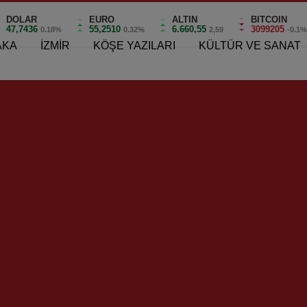
DOLAR
EURO
ALTIN
BITCOIN
47,7436
55,2510
6.660,55
3099205
0.18%
0.32%
2,59
-0.1
AKA
İZMİR
KÖŞE YAZILARI
KÜLTÜR VE SANAT
edebilirsiniz !