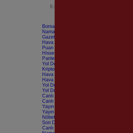
Borsa
CANLI
Namaz Vakitleri
ANLIK
Gazeteler
GÜNLÜK
Hava Durumu
TAHMİNİ
Puan Durumu
LİG
Hisseler
EKONOMİ
Pariteler
EKONOMİ
Yol Durumu
TRAFİK
Kripto Paralar
CANLI
Hava Durumu Light
Hava Durumu Dark
Yol Durumu Light
Yol Durumu Dark
Canlı Tv Light
Canlı Tv Dark
Yayın Akışları Light
Yayın Akışları Dark
Nöbetçi Eczaneler
Son Dakika
Canlı Borsa