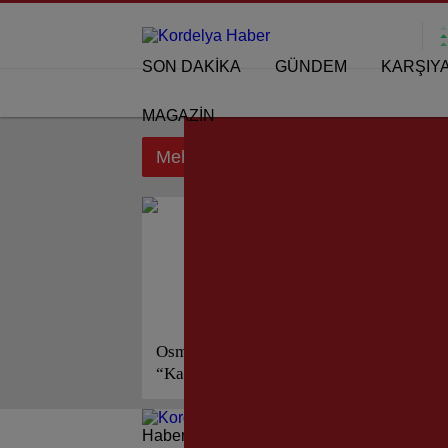
SON DAKİKA
GÜNDEM
KARŞIY
MAGAZİN
Mehmet Erdeniz etiketi için sonuçlar
Osman Savran;
“Karşıyaka’nın Yaşayan
Efsaneleri!”
Haberleri güncel olarak e-postanızdan takip 