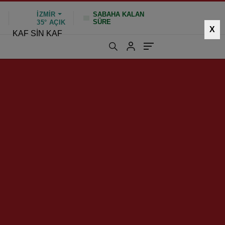
İZMIR
SABAHA KALAN
SÜRE
%
35°
AÇIK
X
KAF SİN KAF