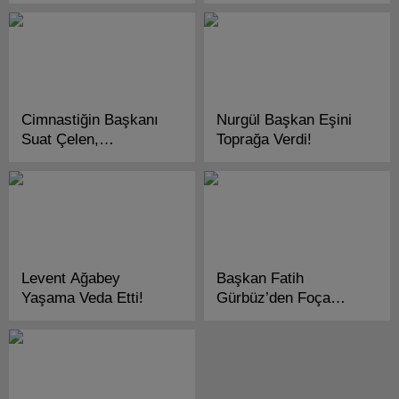
Vakfı’nın (KARSAV)
Mütevelli Heyet
Toplantısı İlanı!
Cimnastiğin Başkanı
Nurgül Başkan Eşini
Suat Çelen,
Toprağa Verdi!
Asbaşkanı İzmirli
İsmail Göktekin Oldu!
Levent Ağabey
Başkan Fatih
Yaşama Veda Etti!
Gürbüz’den Foça
Kooperatifine Tesis
Müjdesi!