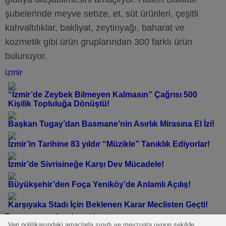
şubelerinde meyve sebze, et, süt ürünleri, çeşitli
kahvaltılıklar, bakliyat, zeytinyağı, baharat ve
kozmetik gibi ürün gruplarından 300 farklı ürün
bulunuyor.
izmir
“İzmir’de Zeybek Bilmeyen Kalmasın” Çağrısı 500
Kişilik Topluluğa Dönüştü!
Başkan Tugay’dan Basmane’nin Asırlık Mirasına El İzi!
İzmir’in Tarihine 83 yıldır “Müzikle” Tanıklık Ediyorlar!
İzmir’de Sivrisineğe Karşı Dev Mücadele!
Büyükşehir’den Foça Yeniköy’de Anlamlı Açılış!
Karşıyaka Stadı İçin Beklenen Karar Meclisten Geçti!
Bu yazı yorumlara kapatılmıştır.
Veri politikasındaki amaçlarla sınırlı ve mevzuata uygun şekilde