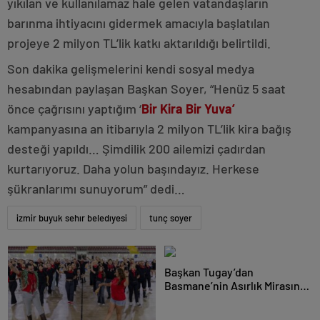
yıkılan ve kullanılamaz hale gelen vatandaşların
barınma ihtiyacını gidermek amacıyla başlatılan
projeye 2 milyon TL’lik katkı aktarıldığı belirtildi.
Son dakika gelişmelerini kendi sosyal medya
hesabından paylaşan Başkan Soyer, “Henüz 5 saat
önce çağrısını yaptığım ‘
Bir Kira Bir Yuva’
kampanyasına an itibarıyla 2 milyon TL’lik kira bağış
desteği yapıldı… Şimdilik 200 ailemizi çadırdan
kurtarıyoruz. Daha yolun başındayız. Herkese
şükranlarımı sunuyorum” dedi…
izmir buyuk sehır beledıyesi
tunç soyer
Başkan Tugay’dan
Basmane’nin Asırlık Mirasına
El İzi!