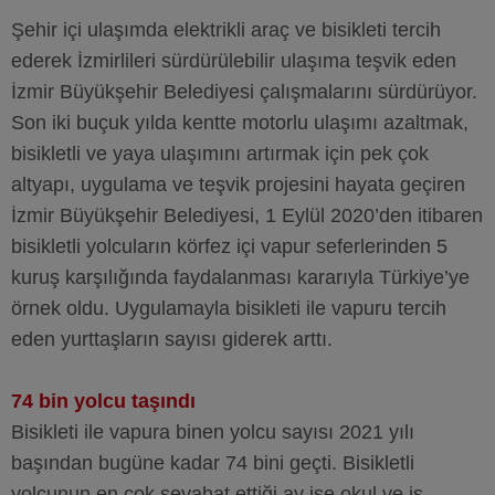
Şehir içi ulaşımda elektrikli araç ve bisikleti tercih
ederek İzmirlileri sürdürülebilir ulaşıma teşvik eden
İzmir Büyükşehir Belediyesi çalışmalarını sürdürüyor.
Son iki buçuk yılda kentte motorlu ulaşımı azaltmak,
bisikletli ve yaya ulaşımını artırmak için pek çok
altyapı, uygulama ve teşvik projesini hayata geçiren
İzmir Büyükşehir Belediyesi, 1 Eylül 2020’den itibaren
bisikletli yolcuların körfez içi vapur seferlerinden 5
kuruş karşılığında faydalanması kararıyla Türkiye’ye
örnek oldu. Uygulamayla bisikleti ile vapuru tercih
eden yurttaşların sayısı giderek arttı.
74 bin yolcu taşındı
Bisikleti ile vapura binen yolcu sayısı 2021 yılı
başından bugüne kadar 74 bini geçti. Bisikletli
yolcunun en çok seyahat ettiği ay ise okul ve iş