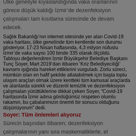
Ülke geneliyle kıyaslandığında vaka oranlarının
görece düşük kaldığı İzmir’de dezenfeksiyon
çalışmaları tam kısıtlama sürecinde de devam
edecek.
Sağlık Bakanlığı’nın internet sitesinde yer alan Covid-19
vaka haritası, ülke genelinde tüm kentlerde son durumu
gösteriyor. 17-23 Nisan haftasında, 4,3 milyon nüfuslu
İzmir’de vaka sayısı 100 binde 335 olarak ölçüldü.
Tabloyu değerlendiren İzmir Büyükşehir Belediye Başkanı
Tunç Soyer, Mart 2019’dan itibaren ‘Kriz Belediyeciliği’
kavramı ışığında hareket ettiklerini vurguladı. Zorlu süreci,
mümkün olan en hafif şekilde atlatabilmek için başta toplu
ulaşım araçları olmak üzere kentteki tüm kamusal araçlarda
ve alanlarda sürekli ve düzenli temizlik ve dezenfeksiyon
çalışmaları yürüttüklerine dikkat çeken Soyer, “Covid-19
haritasında İzmir adına gördüğümüz nispeten olumlu
rakamın, bu çabalarımızın önemli bir sonucu olduğunu
düşünüyorum” dedi.
Soyer: Tüm önlemleri alıyoruz
Sürecin başından itibaren; dezenfeksiyon
çalışmalarının yanı sıra maskematiklerle, el