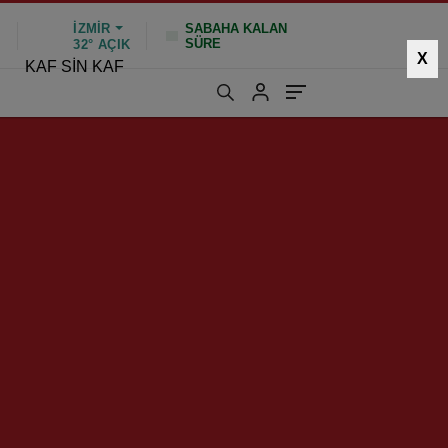
İZMIR
SABAHA KALAN
SÜRE
%
32°
AÇIK
X
KAF SİN KAF
665 kez okundu
|
Güncelleme: Ocak 26, 2025 10:49
HIZLI YORUM YAP
GÖNDER