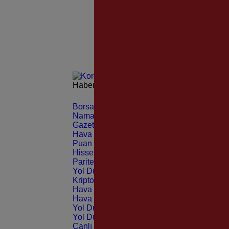
Haberleri güncel olarak e-postanızdan takip 
Borsa
CANLI
Namaz Vakitleri
ANLIK
Gazeteler
GÜNLÜK
Hava Durumu
TAHMİNİ
Puan Durumu
LİG
Hisseler
EKONOMİ
Pariteler
EKONOMİ
Yol Durumu
TRAFİK
Kripto Paralar
CANLI
Hava Durumu Light
Hava Durumu Dark
Yol Durumu Light
Yol Durumu Dark
Canlı Tv Light