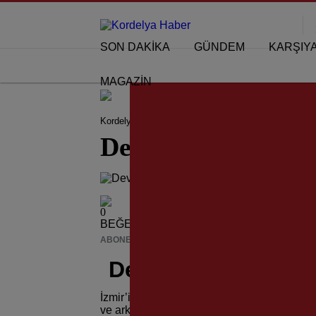
SON DAKİKA
GÜNDEM
KARŞIY
MAGAZİN
Kordelya Haber
İzmir
Devrim Şehidi Kubilay Anı
Devrim Şehidi Kubi
0
BEĞENDİM
ABONE OL
News
Devrim Şehidi Kubil
İzmir’in Menemen ilçesinde 90 yıl önce Cum
ve arkadaşları bir kez daha anıldı.