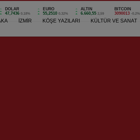
DOLAR
EURO
ALTIN
BITCOIN
47,7436
55,2510
6.660,55
3090013
0.18%
0.32%
2,59
-0.2
AKA
İZMİR
KÖŞE YAZILARI
KÜLTÜR VE SANAT
ldı!..
lay Anıldı!..
0
ay Anıldı!..
huriyet karşıtı güçler tarafından katledilen Asteğmen Kubilay