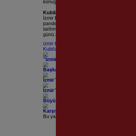
konuştu.
Kubilay Koşusu başladı
İzmir Büyükşehir Belediyesi’nin bu yıl 14
pandemi nedeniyle 21-28 Aralık tarihlerinde
tarihindeki #bizkoşarız platformu üzerindeki
günü açıklanacak.
izmir buyuk sehır beledıyesi
Kubilay
“İzmir’de Zeybek Bilmeyen Kalmasın” Çağ
Başkan Tugay’dan Basmane’nin Asırlık Mi
İzmir’in Tarihine 83 yıldır “Müzikle” Tanık
İzmir’de Sivrisineğe Karşı Dev Mücadele
Büyükşehir’den Foça Yeniköy’de Anlamlı
Karşıyaka Stadı İçin Beklenen Karar Mecl
Bu yazı yorumlara kapatılmıştır.