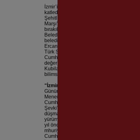
İzmir’in Menemen ilçesinde 90 yıl önceki k
katledilen Asteğmen Mustafa Fehmi Kubilay
Şehitliği’nde düzenlenen resmi tören Kubilay
Marşı’nın ardından Kubilay ailesiyle anı foto
bırakılmasıyla sona erdi. Törene İzmir Büy
Belediye Başkan Vekili Mustafa Özuslu, Me
belediye başkanları, Menemen Kaymakamı F
Ercan ve İzmirliler katıldı.
Türk Silahlı Kuvvetleri adına konuşma yap
Cumhuriyet’i ve Atatürk’ü korumak için bo
değerin simgesidir. Kubilay olmak vatansever
Kubilay olmak, asla boyun eğmemektir. Kubi
bilimselliği ve akılcılığı seçmektir” dedi.
“İzmir, Cumhuriyetin yılmaz savunucus
Günün önemine dair bir açıklama yapan İzm
Menemen olayını gerçekleştirenleri, demokr
Cumhuriyet’i yıkmaya çalışanların karşısı
Şevki’yi ise devrim şehitleri olarak yazdı. K
düşmanlığı yapan zihniyete karşı Cumhuriye
yürümeye devam ediyoruz. Kurtuluş mücadel
yıl önce Kubilay’ın şahsında özgür ve bağı
mhuriyetimiz ve kazanımlarına sahip çıkmış
Cumhuriyetimizin yılmaz savunucusu olmaya v