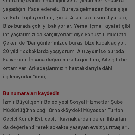
sonra hiç evinin olmadığını ve 17 yıldan beri sokakta
yaşadığını ifade ederek, “Buraya gelmeden önce şişe
ve kutu topluyordum. Şimdi Allah razı olsun diyorum.
Bize burada çok iyi bakıyorlar. Yeme, içme, kıyafet gibi
ihtiyaçlarımızı da karşılıyorlar” diye konuştu. Mustafa
Çeken de “Dar günlerimizde burası bize kucak açıyor.
20 yıldır sokaklarda yaşıyorum. Altı aydır ise burada
kalıyorum. İnsana değeri burada gördüm. Aile gibi bir
ortam var. Arkadaşlarımızın hastalıklarıyla dâhi
ilgileniyorlar ”dedi.
Bu numaraları kaydedin
İzmir Büyükşehir Belediyesi Sosyal Hizmetler Şube
Müdürlüğü’ne bağlı Örnekköy’deki Müyesser Turfan
Geçici Konuk Evi, çeşitli kaynaklardan gelen ihbarları
da değerlendirerek sokakta yaşayan evsiz yurttaşları,