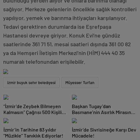
bulunduğu yerden alıyor ve onlara barınma olanağı
sağlıyor. Merkeze gelenlerin öncelikle sağlık kontrolleri
yapılıyor, yemek ve barınma ihtiyaçları karşılanıyor.
Tedavi gerektiren durumlarda ise Eşrefpaşa
Hastanesi devreye giriyor. Konuk Evi’ne gündüz
saatlerinde 361 71 51, mesai saatleri dışında 361 00 82
ya da Hemşeri İletişim Merkezi’nin (HİM) 444 40 35
numaralı telefonundan erişilebilir.
izmir buyuk sehır beledıyesi
Müyesser Turfan
“İzmir’de Zeybek Bilmeyen
Başkan Tugay’dan
Kalmasın” Çağrısı 500 Kişilik
Basmane’nin Asırlık Mirasına
Topluluğa Dönüştü!
El İzi!
İzmir’in Tarihine 83 yıldır
İzmir’de Sivrisineğe Karşı Dev
“Müzikle” Tanıklık Ediyorlar!
Mücadele!