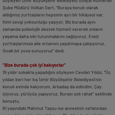
söyleyen İzmir Büyükşehir Belediyesi Sosyal Hizmetler
Şube Müdürü Volkan Sert, “Buraya konuk olarak
aldığımız yurttaşların hepsinin ayrı bir hikâyesi var.
Kimi sevgi yoksunluğu yaşıyor. Biz burada aynı
zamanda psikolojik destek hizmeti vererek onların
yaşama daha sıkı tutunmalarını sağlıyoruz. Evsiz
yurttaşlarımıza aile ortamını yaşatmaya çalışıyoruz.
Sıcak bir yuva sunuyoruz” dedi.
“Bize burada çok iyi bakıyorlar”
15 yıldır sokakta yaşadığını söyleyen Cevdet Yıldız, “Üç
yıldan beri her kış İzmir Büyükşehir Belediyesi’nin
konuk evinde kalıyorum. Arkadaş da edindim. Çay
içiyoruz, yürüyüş yapıyoruz. Burası çok rahat” şeklinde
konuştu.
61 yaşındaki Mahmut Taşsu ise annesinin vefatından