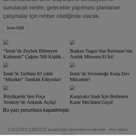
sunulacak veriler, gelecekte yapılması planlanan
çalışmalar için rehber niteliğinde olacak.
İzmir BŞB.
“İzmir’de Zeybek Bilmeyen
Başkan Tugay’dan Basmane’nin
Kalmasın” Çağrısı 500 Kişilik
Asırlık Mirasına El İzi!
Topluluğa Dönüştü!
İzmir’in Tarihine 83 yıldır
İzmir’de Sivrisineğe Karşı Dev
“Müzikle” Tanıklık Ediyorlar!
Mücadele!
Büyükşehir’den Foça
Karşıyaka Stadı İçin Beklenen
Yeniköy’de Anlamlı Açılış!
Karar Meclisten Geçti!
Bu yazı yorumlara kapatılmıştır.
CAGORS LIMITED tarafından desteklenmektedir . Her hakkı
saklıdır.