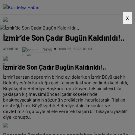
X
İzmir’de Son Çadır Bugün Kaldırıldı!..
Ocak 26, 2025 10:49
ABONE OL
News
İzmir’de Son Çadır Bugün Kaldırıldı!..
İzmir’i sarsan depremin birinci ayı dolarken İzmir Büyükşehir
Belediyesi’nin kurduğu çadır alanındaki son çadır da kaldırıldı.
Büyükşehir Belediye Başkanı Tunç Soyer, tek bir aileyi bile
yaklaşan kış mevsimi öncesi çadır köşelerinde
bırakmayacaklarının sözünü verdiklerini hatırlatarak, “Halkın
desteği, İzmir Büyükşehir Belediyesi’nin imkanları ve
devletimizin gücüyle el ele vererek başarı bir hikayesi yazdık”
diye konuştu.
Depremin üzerinden bir ay geçmişken İzmir’de bugün