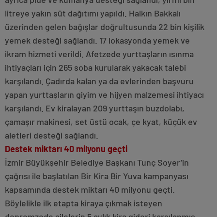
litreye yakın süt dağıtımı yapıldı. Halkın Bakkalı
üzerinden gelen bağışlar doğrultusunda 22 bin kişilik
yemek desteği sağlandı. 17 lokasyonda yemek ve
ikram hizmeti verildi. Afetzede yurttaşların ısınma
ihtiyaçları için 265 soba kurularak yakacak talebi
karşılandı. Çadırda kalan ya da evlerinden başvuru
yapan yurttaşların giyim ve hijyen malzemesi ihtiyacı
karşılandı. Ev kiralayan 209 yurttaşın buzdolabı,
çamaşır makinesi, set üstü ocak, çe kyat, küçük ev
aletleri desteği sağlandı.
Destek miktarı 40 milyonu geçti
İzmir Büyükşehir Belediye Başkanı Tunç Soyer’in
çağrısı ile başlatılan Bir Kira Bir Yuva kampanyası
kapsamında destek miktarı 40 milyonu geçti.
Böylelikle ilk etapta kiraya çıkmak isteyen
depremzede ailelerin 5 aylık kira gideri karşılanmış