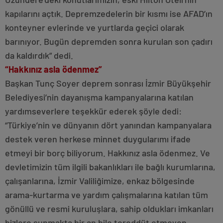
kapılarını açtık. Depremzedelerin bir kısmı ise AFAD’ın
konteyner evlerinde ve yurtlarda geçici olarak
barınıyor. Bugün depremden sonra kurulan son çadırı
da kaldırdık” dedi.
“Hakkınız asla ödenmez”
Başkan Tunç Soyer deprem sonrası İzmir Büyükşehir
Belediyesi’nin dayanışma kampanyalarına katılan
yardımseverlere teşekkür ederek şöyle dedi:
“Türkiye’nin ve dünyanın dört yanından kampanyalara
destek veren herkese minnet duygularımı ifade
etmeyi bir borç biliyorum. Hakkınız asla ödenmez. Ve
devletimizin tüm ilgili bakanlıkları ile bağlı kurumlarına,
çalışanlarına, İzmir Valiliğimize, enkaz bölgesinde
arama-kurtarma ve yardım çalışmalarına katılan tüm
gönüllü ve resmi kuruluşlara, sahip oldukları imkanları
bizlere sunmakta bir an bile tereddüt etmeyen