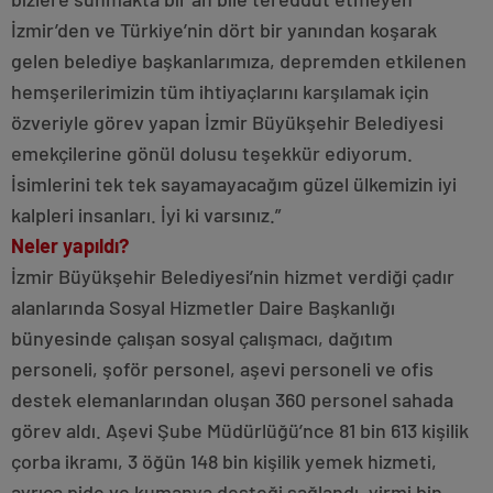
İzmir’den ve Türkiye’nin dört bir yanından koşarak
gelen belediye başkanlarımıza, depremden etkilenen
hemşerilerimizin tüm ihtiyaçlarını karşılamak için
özveriyle görev yapan İzmir Büyükşehir Belediyesi
emekçilerine gönül dolusu teşekkür ediyorum.
İsimlerini tek tek sayamayacağım güzel ülkemizin iyi
kalpleri insanları. İyi ki varsınız.”
Neler yapıldı?
İzmir Büyükşehir Belediyesi’nin hizmet verdiği çadır
alanlarında Sosyal Hizmetler Daire Başkanlığı
bünyesinde çalışan sosyal çalışmacı, dağıtım
personeli, şoför personel, aşevi personeli ve ofis
destek elemanlarından oluşan 360 personel sahada
görev aldı. Aşevi Şube Müdürlüğü’nce 81 bin 613 kişilik
çorba ikramı, 3 öğün 148 bin kişilik yemek hizmeti,
ayrıca pide ve kumanya desteği sağlandı, yirmi bin