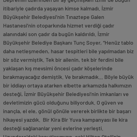
itibariyle çadırda yaşayan kimse kalmadı. İzmir
Büyükşehir Belediyesi’nin Tınaztepe Galen
Hastanesi’nin otoparkında hizmet verdiği çadır
alanındaki son çadır da bugün kaldırıldı. İzmir
Büyükşehir Belediye Başkanı Tunç Soyer, “Henüz tablo
daha netleşmeden, hasar tespitleri bile yapılmadan biz
bir söz vermiştik. Tek bir ailenin, tek bir ferdini bile
yaklaşan kış mevsimi öncesi çadır köşelerinde
bırakmayacağız demiştik. Ve bırakmadık… Böyle büyük
bir iddiayı ortaya atarken elbette arkamızda halkımızın
desteği, İzmir Büyükşehir Belediyesi’nin imkanları ve
devletimizin gücü olduğunu biliyorduk. O güven ve
inançla, el ele, gönül gönüle vererek birlikte bir başarı
hikayesi yazdık. Bir Kira Bir Yuva kampanyası ile kira
desteği sağlananlar yeni evlerine yerleşti.
Uzundere’deki konutlarımızın, eski Hilton Oteli’nin