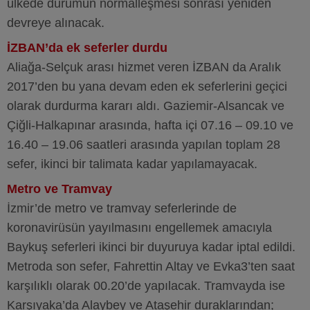
ülkede durumun normalleşmesi sonrası yeniden
devreye alınacak.
İZBAN’da ek seferler durdu
Aliağa-Selçuk arası hizmet veren İZBAN da Aralık
2017’den bu yana devam eden ek seferlerini geçici
olarak durdurma kararı aldı. Gaziemir-Alsancak ve
Çiğli-Halkapınar arasında, hafta içi 07.16 – 09.10 ve
16.40 – 19.06 saatleri arasında yapılan toplam 28
sefer, ikinci bir talimata kadar yapılamayacak.
Metro ve Tramvay
İzmir’de metro ve tramvay seferlerinde de
koronavirüsün yayılmasını engellemek amacıyla
Baykuş seferleri ikinci bir duyuruya kadar iptal edildi.
Metroda son sefer, Fahrettin Altay ve Evka3’ten saat
karşılıklı olarak 00.20’de yapılacak. Tramvayda ise
Karşıyaka’da Alaybey ve Ataşehir duraklarından;