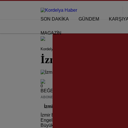
SON DAKİKA
GÜNDEM
KARŞIY
MAGAZİN
Kordelya Haber
İzmir
İzmir’de Yeni İmar Yönetm
İzmir’de Yeni İmar
0
BEĞENDİM
ABONE OL
News
İzmir’de Yeni İmar Yönetmeliği Yürürlüğ
İzmir Büyükşehir Belediyesi’nin yeni imar y
Engelsiz bir İzmir” yaratmak için yeniden dü
Büyükşehir Belediye Başkanı Tunç Soyer, ça