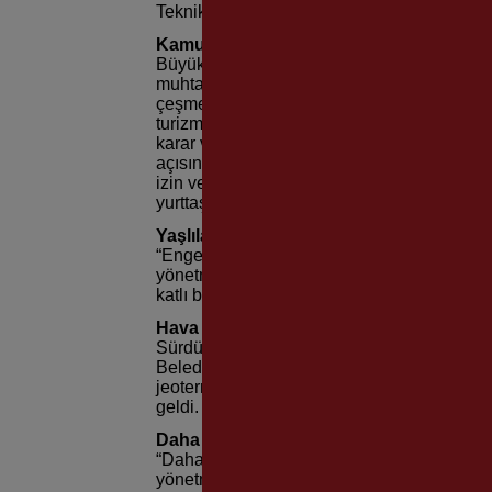
Teknik Altyapı Alanları, Yeşil Çatı, Yol Kot
Kamuya açık alanlarda yapılacak tesisle
Büyükşehir Belediyesi yetki sınırlarında k
muhtarlık, taksi durağı, tahsilat ve satış üni
çeşme, havuz, tuvalet, mescit, taziye evi, k
turizm, tanıtma, danışma ve benzeri sosyo 
karar verecek. Eğer bu yapılar ilçe belediyele
açısından Büyükşehir Belediyesi’nin uygun 
izin verilebilecek. Böylelikle hem izin aş
yurttaşların bu alanlara ulaşımını kolaylaşt
Yaşlılara ve engellilere kolaylık
“Engelsiz bir İzmir” yaratma hedefiyle bir d
yönetmeliği ile engelli ve yaşlı nüfusun ya
katlı binalarda sadece asansör yeri bırakm
Hava kirliliğini önlemek için
Sürdürebilir çevre için kentteki karbon sal
Belediyesi hava kirliliğinin önüne geçecek 
jeotermal veya doğalgaz altyapısı varsa je
geldi.
Daha yeşil bir İzmir için örnek uygulama
“Daha yeşil bir İzmir” için yeşil altyapı çal
yönetmeliğinde kentin yeşil dokusunu artıra