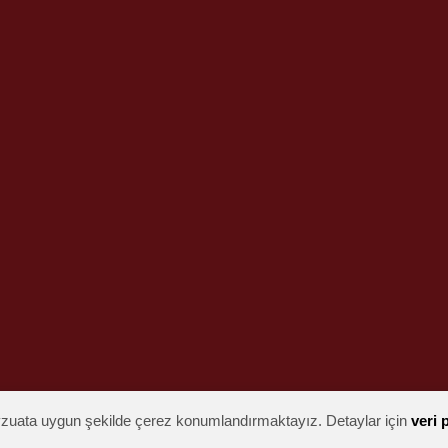
mevzuata uygun şekilde çerez konumlandırmaktayız. Detaylar için
veri 