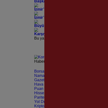
Başkan Tugay’dan Basmane’nin Asırlık Mi
İzmir’in Tarihine 83 yıldır “Müzikle” Tanık
İzmir’de Sivrisineğe Karşı Dev Mücadele
Büyükşehir’den Foça Yeniköy’de Anlamlı
Karşıyaka Stadı İçin Beklenen Karar Mecl
Bu yazı yorumlara kapatılmıştır.
Haberleri güncel olarak e-postanızdan takip 
Borsa
CANLI
Namaz Vakitleri
ANLIK
Gazeteler
GÜNLÜK
Hava Durumu
TAHMİNİ
Puan Durumu
LİG
Hisseler
EKONOMİ
Pariteler
EKONOMİ
Yol Durumu
TRAFİK
Kripto Paralar
CANLI