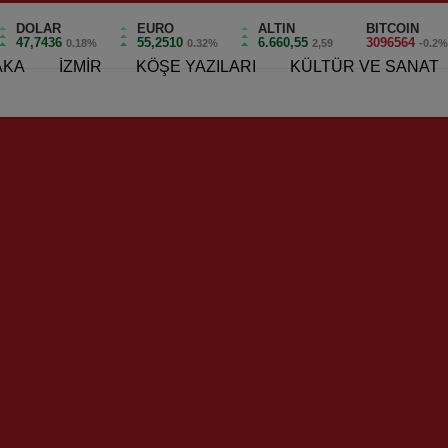
DOLAR
EURO
ALTIN
BITCOIN
47,7436
55,2510
6.660,55
3096564
0.18%
0.32%
2,59
-0.2
AKA
İZMİR
KÖŞE YAZILARI
KÜLTÜR VE SANAT
eliği Yürürlüğe Girdi!..
 Yönetmeliği Yürürlüğe Gir
0
e Girdi!..
önetmeliği yürürlüğe girdi. “Daha Temiz, Daha Yeşil ve
zenlenen yönetmelikte önemli değişikliklere yer verildi. İzmir
tı ve zemin sularının değerlendirilmesini sağlayacak