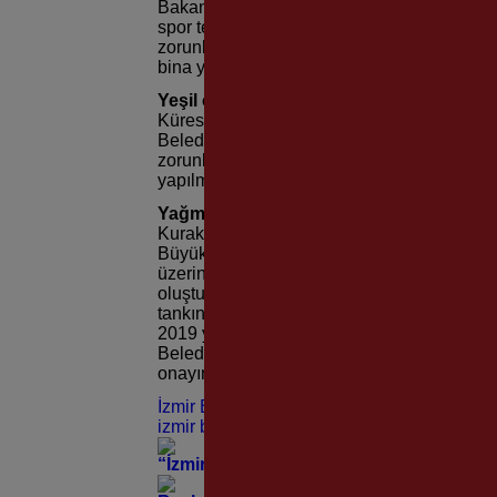
Bakanlığı’nın Planlı Alanlar İmar Yönetmeliği
spor tesislerinin binanın zemine oturduğu 
zorunluluğu İzmir’de 15 metrekareye düşürül
bina yeri ağaç dikimine uygun değilse beled
Yeşil çatılar geliyor
Küresel iklim krizinin etkilerini azaltmak i
Belediyesi, yeni imar yönetmeliğinde kamu b
zorunluluğu getirdi. Ayrıca toplam inşaat al
yapılmak isteniyorsa yeşil çatı sistemi uyg
Yağmursuyu hasadı yapılacak
Kuraklıkla mücadeleyi tarım, hayvancılık, s
Büyükşehir Belediyesi, su kaynaklarını kor
üzerindeki yapılarda bahçe sulama, oto yıka
oluşturulacak. Çatı ve zemin yüzeyi suların
tankında toplanması ve gerekmesi halinde a
2019 yılında hazırlanan İzmir Büyükşehir B
Belediye Meclisinde kabul edilerek, 21 Aralı
onayının ardından 3 Haziran 2021 tarihind
İzmir BŞB.
izmir buyuk sehır beledıyesi
“İzmir’de Zeybek Bilmeyen Kalmasın” Çağ