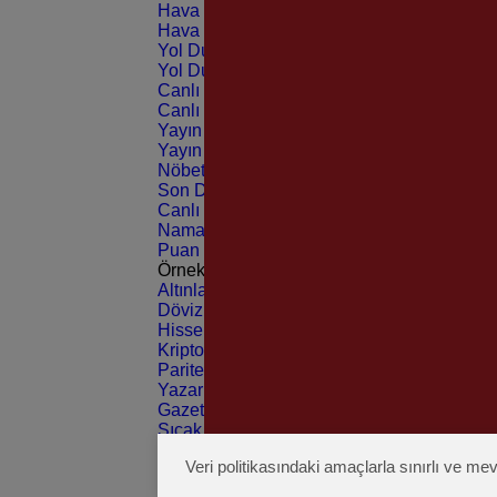
Hava Durumu Light
Hava Durumu Dark
Yol Durumu Light
Yol Durumu Dark
Canlı Tv Light
Canlı Tv Dark
Yayın Akışları Light
Yayın Akışları Dark
Nöbetçi Eczaneler
Son Dakika
Canlı Borsa
Namaz Vakitleri
Puan Durumu
Örnek Burç Yorumu
Altınlar
Dövizler
Hisseler
Kripto Paralar
Pariteler
Yazarlar
Gazeteler
Sıcak Haber
Üye Giriş
Veri politikasındaki amaçlarla sınırlı ve 
Üye Kayıt
Şifremi Unuttum