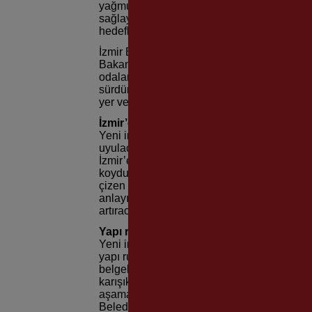
yağmur suyu hasadı, hava kirliliğini önleyece
sağlayacak asansör tesisi gibi düzenlemeler
hedeflediklerini söyledi.
İzmir Büyükşehir Belediyesi tarafından hazı
Bakanlığı’nın onayının ardından Resmi Gaze
odaları ve yapı denetim kuruluşları birliğini
sürdürülebilir bir çevre anlayışı ile kentin 
yer verildi.
İzmir’e özel düzenlemeler
Yeni imar yönetmeliğinde ülke genelinde 2
uyulacak kuralları belirleyen Çevre ve Şehir
İzmir’e özel düzenlemeler getirildi. İzmir’d
koyduklarını, yeni imar yönetmeliğini de kent
çizen İzmir Büyükşehir Belediye Başkanı Tun
anlayışla hazırladığımız, çevreci, sürdürüleb
artıracağına inancım tam” dedi.
Yapı ruhsatı başvurularına düzen
Yeni imar yönetmeliğinde yapı ruhsatı alma
yapı ruhsatı verme işleminin aynı şekilde 
belgeler tanımlanarak belirlendi. Böylelikle 
karışıklığın önlenmesi, işlemlerin hızlanma
aşamasında istenen ancak Bakanlık yönetm
Belediye Hizmet Alanı, Giriş Takı, İskele İz