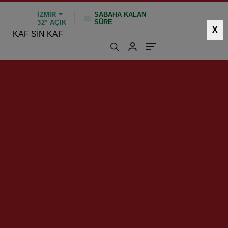
İZMIR
SABAHA KALAN
SÜRE
%
32°
AÇIK
X
KAF SİN KAF
748 kez okundu
|
Güncelleme: Ocak 26, 2025 10:47
di!..
HIZLI YORUM YAP
GÖNDER