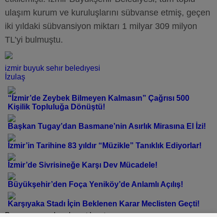
ulaşım kurum ve kuruluşlarını sübvanse etmiş, geçen
iki yıldaki sübvansiyon miktarı 1 milyar 309 milyon
TL’yi bulmuştu.
izmir buyuk sehır beledıyesi
İzulaş
“İzmir’de Zeybek Bilmeyen Kalmasın” Çağrısı 500
Kişilik Topluluğa Dönüştü!
Başkan Tugay’dan Basmane’nin Asırlık Mirasına El İzi!
İzmir’in Tarihine 83 yıldır “Müzikle” Tanıklık Ediyorlar!
İzmir’de Sivrisineğe Karşı Dev Mücadele!
Büyükşehir’den Foça Yeniköy’de Anlamlı Açılış!
Karşıyaka Stadı İçin Beklenen Karar Meclisten Geçti!
Bu yazı yorumlara kapatılmıştır.