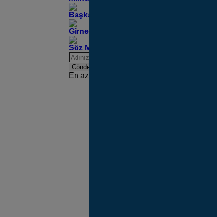
Başkan Tugay’dan Basmane’nin Asırlık Mi
Girne Bulvarı’ndaki Yenileme Çalışmaları
Söz Mahalle Sakinlerinde!
Gönder
En az 10 karakter gerekli