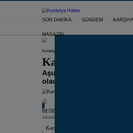
SON DAKİKA
GÜNDEM
KARŞIY
MAGAZİN
Kordelya Haber
Gündem
Karşıyaka’da Gelenek
Karşıyaka’da Gele
Aşure Günü etkinliği, bu yı
olacak...
0
BEĞENDİM
ABONE OL
News
Karşıyaka Belediyesi’nin geleneksel hal