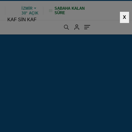
İZMIR
SABAHA KALAN
SÜRE
%
30°
AÇIK
X
KAF SİN KAF
67 kez okundu
|
Güncelleme: Temmuz 19, 2025 11:11
eklerinden birine sahne
HIZLI YORUM YAP