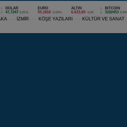
DOLAR
EURO
ALTIN
BITCOIN
47,7247
55,1810
6.633,65
3102453
0.01%
-0.06%
-0,40
0.4
AKA
İZMİR
KÖŞE YAZILARI
KÜLTÜR VE SANAT
246
sel Aşure Buluşması!
neksel Aşure Buluşması!
l da birlik ve beraberliğin en güzel örn
0
e getirdiği Aşure Günü etkinliği, bu yıl da birlik ve