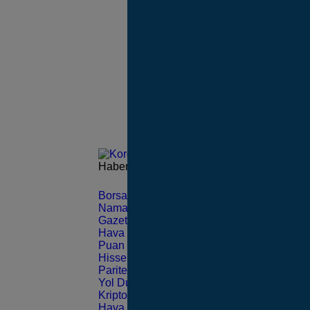
Haberleri güncel olarak e-postanızdan takip 
Borsa
CANLI
Namaz Vakitleri
ANLIK
Gazeteler
GÜNLÜK
Hava Durumu
TAHMİNİ
Puan Durumu
LİG
Hisseler
EKONOMİ
Pariteler
EKONOMİ
Yol Durumu
TRAFİK
Kripto Paralar
CANLI
Hava Durumu Light