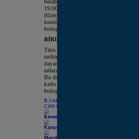
beraberliğin en güzel örneklerinden bir
19.00’da, Karşıyaka İZBAN İstasyonu y
düzenlenecek etkinlik, Sancar Maruflu S
kuruluşlarının iş birliğiyle gerçekleştir
buluşmaya, Karşıyaka Belediye Başkanı 
BİRLİK VE BEREKETİN SEMBO
Tüm Karşıyakalıları Aşure Günü etkinli
tarihimizden bugüne taşınan çok özel bir
dayanışmanın, bereketin, birlik ve berab
tatların bir araya gelerek oluşturduğu b
Bu duygularla aşuremizi yine el ele kara
katkı sağlayan sivil toplum kuruluşların
buluşmada birlik ve beraberliğimize or
B.Yıldız Ünsal
CAN ÖZLÜ
Kemeraltı’nın Tarihi Miraslarının Son Bekç
Karşıyaka’nın Patileri Yeni Yuvalarını Bek
Manda Deresi ve Bostanlı Deresi Temizle