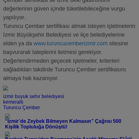
Çember sertifikası ile İzmir’deki gastronomi
değerlerinin güven içinde tüketilebileceğine vurgu
yapılıyor.
Turuncu Çember sertifikası almak isteyen işletmelerin
İzmir Büyükşehir Belediyesi ve ilçe belediyelerine
elden ya da
www.turuncucemberizmir.com
sitesine
başvurarak taleplerini iletmesi gerekiyor.
Değerlendirmeden geçecek işletmeler, kriterleri
sağladıkları takdirde Turuncu Çember sertifikasını
almaya hak kazanıyor.
izmir buyuk sehır beledıyesi
kemeraltı
Turuncu Çember
“İzmir’de Zeybek Bilmeyen Kalmasın” Çağrısı 500
Kişilik Topluluğa Dönüştü!