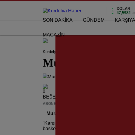
DOLAR
47,5982
0
SON DAKİKA
GÜNDEM
KARŞIY
MAGAZİN
Kordelya Haber
KAF SİN KAF
Murat Aşkın; “K
Murat Aşkın; “Kar
0
BEĞENDİM
ABONE OL
News
Murat Aşkın; “Karşıyaka’nın Yaşayan E
“Karşıyaka’nın Yaşayan Efsaneleri” köşesin
basketbolcu