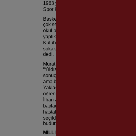
1963 yılında Fransa’da dünyaya gelen, küç
Spor Kulübü yıldız seçmelerinden A Milli T
Basketbol kariyerinin küçük yaşlarda başla
çok seviyordum. O zaman basketbol potaları
okul bahçesi vardı. Mahallede arkadaşlarım
yaptık ve basketbol oynamaya başladık. B
Kulübü’ne yazıldım. Antrenman saati verdile
sokakta giydiğim bir ayakkabı vardı. Basket
dedi.
Murat Aşkın, o dönemlerde yaşadığı büyük h
“Yıldız takım seçmeleri yapılıyordu. Herkes 
sonuçlar yelken kulübüne asıldı. Heyecanla 
ama ben yokum. Benim için basketbol bitmi
Yaklaşık 10 gün sonra kulüpten birisi beni ar
öğrendim ki takım arkadaşım Erol Bozkurt, a
İlhan abi de “Tamam, çağırın” demiş. Yıldı
başladı. Türkiye şampiyonası vardı, o şamp
hastalandığı için kadroya girdim. Organiza
seçildim. Bir sporcunun arkadaşları sayesin
budur.”
MİLLİ GURUR