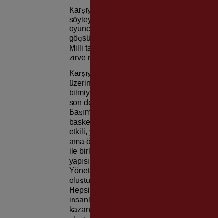
Karşıyaka Spor Kulübü’nde yaşadığı zirven
söyleyen Aşkın “Beni en çok mutlu eden, en g
oyuncudan biri oluyorsunuz. Dünyadaki birç
göğsünüzde ay yıldızlı forma var. Özellikle
Milli takım formasıyla ilk maça çıktığım za
zirve noktası buydu. Zamanla alışıyorsunuz
Karşıyaka Spor Kulübü’nün kendi oynadığı
üzerinden çok zaman geçti. Herkes eski za
bilmiyorum ama işleyiş benim oynadığım d
son derece içten, gönülden, tek işleri kulü
Başımızda Karşıyaka’da basketbolun bu kad
basketbol operasyonunu yöneten Atakan Kar
etkili, yürekten Karşıyaka’ya bağlı başkan
ama öyle bir menajer düşünün ki takımın her 
ile birlikte bu yönetim kadrosu basketbolu ya
yapısında konservatif, yeri çok belli olan v
Yöneticiler de dahil insanlar bütün gününü t
oluşturuyordu. Biz şampiyon olduğumuzda ik
Hepsi Karşıyaka’nın hücrelerinden gelmiş, 
insanlardı. Sadece o zamanın tadını yaşamış 
kazandırdığına inanıyorum. O zamanki Karşı