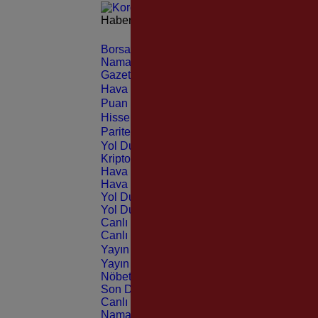
Haberleri güncel olarak e-postanızdan takip 
Borsa
CANLI
Namaz Vakitleri
ANLIK
Gazeteler
GÜNLÜK
Hava Durumu
TAHMİNİ
Puan Durumu
LİG
Hisseler
EKONOMİ
Pariteler
EKONOMİ
Yol Durumu
TRAFİK
Kripto Paralar
CANLI
Hava Durumu Light
Hava Durumu Dark
Yol Durumu Light
Yol Durumu Dark
Canlı Tv Light
Canlı Tv Dark
Yayın Akışları Light
Yayın Akışları Dark
Nöbetçi Eczaneler
Son Dakika
Canlı Borsa
Namaz Vakitleri