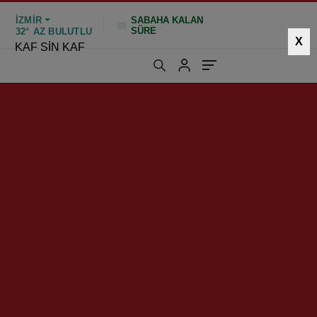
İZMIR
SABAHA KALAN
SÜRE
32°
AZ BULUTLU
X
KAF SİN KAF
544 kez okundu
|
Güncelleme: Nisan 17, 2025 13:20
eri!
HIZLI YORUM YAP
GÖNDER