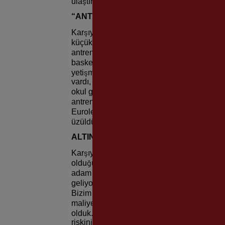
ulaştıran faktör oydu.”
“ANTRENÖR YETİŞMİYOR”
Karşıyaka’nın yıllarca oyuncu, antrenör ve y
küçük salondan çok fazla oyuncu çıktı. Şamp
antrenmanlarını izlerdi. Yabancı, yerli oyunc
basketbol oynayacaksan geleceğin yer Kar
yetişmiyor. Benim dönemimde organizasyon
vardı, asistan koç mutlaka bizim genç takım
okul gibi antrenörler de yetişirdi. Hata y
antrenörler yönetiyor. Ufuk çok başarılı ol
Euroleague katılımı sağladı ama Karşıyaka
üzüldüğüm başlıca konu bu” ifadelerini kull
ALTINCI ADAM
Karşıyaka camiasının Avrupa’da birkaç şehri
olduğunu vurgulayan da Murat Aşkın, “Tarafta
adam olarak takip ediyorlar. Karşıyaka Kul
geliyor. Bu büyük seyirci ve kulüp her zam
Bizim yıllardır sponsorumuz Yaşar Holding v
maliyetlerle oyuncularını, antrenörlerini ke
olduk. Ben böyle bir kadrodan bahsediyor
riskini alabilecek, yabancı oyuncuların yanı