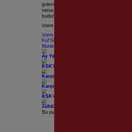
gidecek oyunculardan bahsediyorum. Türkiy
varsa o Karşıyaka Spor Kulübü’dür. Her zam
budur” diye konuştu.
İzlem Arıgümüş
İzlem Arıgümüş
Kaf Sin Kaf
Murat Aşkın
Ay Yıldız Armamızda, Atatürk Sevgisi 
KSK’nin Yeni Yönetimi’nden Zühtü Bey 
Karşıyaka Stadı İçin Beklenen Karar Mecl
Karşıyakalılar; “Bugünün ve Yarının Karş
KSK’de Divan Kurulu Seçimi İçin Listeler
Zühtü Bey ve Mustafa Kemal Paşa Aynı
Bu yazı yorumlara kapatılmıştır.