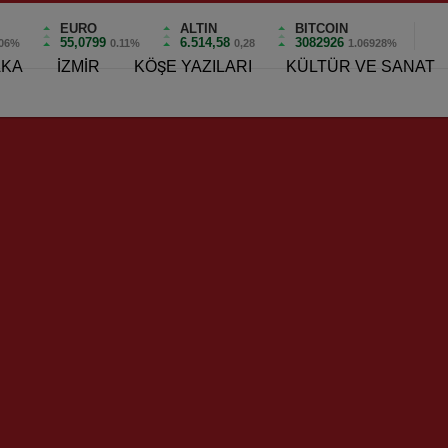
EURO
ALTIN
BITCOIN
55,0799
6.514,58
3082926
.06%
0.11%
0,28
1.06928%
AKA
İZMİR
KÖŞE YAZILARI
KÜLTÜR VE SANAT
arşıyaka’nın Yaşayan Efsaneleri!
şıyaka’nın Yaşayan Efsanel
0
fsaneleri!
in konuğu Karşıyaka Basketbolu ile bütünleşmiş milli