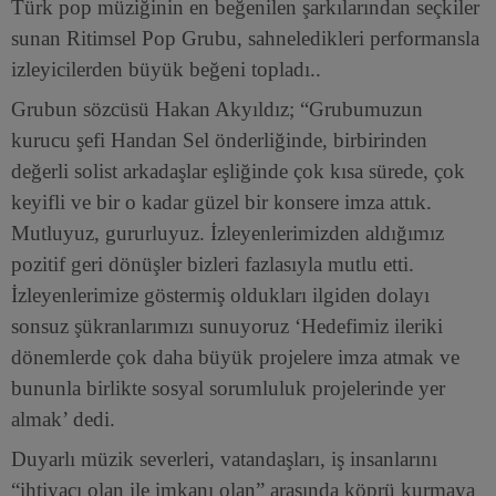
Türk pop müziğinin en beğenilen şarkılarından seçkiler
sunan Ritimsel Pop Grubu, sahneledikleri performansla
izleyicilerden büyük beğeni topladı..
Grubun sözcüsü Hakan Akyıldız; “Grubumuzun
kurucu şefi Handan Sel önderliğinde, birbirinden
değerli solist arkadaşlar eşliğinde çok kısa sürede, çok
keyifli ve bir o kadar güzel bir konsere imza attık.
Mutluyuz, gururluyuz. İzleyenlerimizden aldığımız
pozitif geri dönüşler bizleri fazlasıyla mutlu etti.
İzleyenlerimize göstermiş oldukları ilgiden dolayı
sonsuz şükranlarımızı sunuyoruz ‘
Hedefimiz ileriki
dönemlerde çok daha büyük projelere imza atmak ve
bununla birlikte sosyal sorumluluk projelerinde yer
almak’ dedi.
Duyarlı müzik severleri, vatandaşları, iş insanlarını
“ihtiyacı olan ile imkanı olan” arasında köprü kurmaya