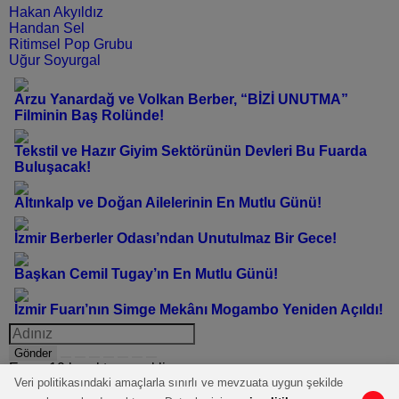
Hakan Akyıldız
Handan Sel
Ritimsel Pop Grubu
Uğur Soyurgal
Arzu Yanardağ ve Volkan Berber, “BİZİ UNUTMA”
Filminin Baş Rolünde!
Tekstil ve Hazır Giyim Sektörünün Devleri Bu Fuarda
Buluşacak!
Altınkalp ve Doğan Ailelerinin En Mutlu Günü!
İzmir Berberler Odası’ndan Unutulmaz Bir Gece!
Başkan Cemil Tugay’ın En Mutlu Günü!
İzmir Fuarı’nın Simge Mekânı Mogambo Yeniden Açıldı!
Gönder
En az 10 karakter gerekli
Veri politikasındaki amaçlarla sınırlı ve mevzuata uygun şekilde