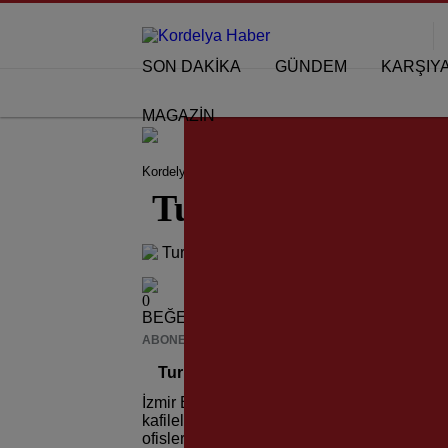
SON DAKİKA
GÜNDEM
KARŞIY
MAGAZİN
Kordelya Haber
İzmir
Turizm Bilgilendirme Ofis
Turizm Bilgilendi
0
BEĞENDİM
ABONE OL
News
Turizm Bilgilendirme Ofisi Hizmete Gird
İzmir Büyükşehir Belediyesi, Turizm Bilgile
kafilelerini karşılayan, turistlere bilgilendi
ofislerin üçüncüsü Konak’ta hizmete alındı.