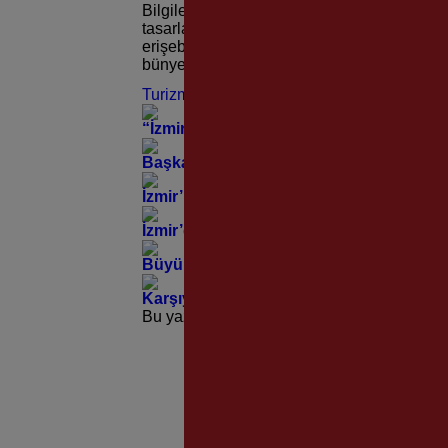
Bilgilendirme Ofisi’nin ön bölgesi, tur otobü
tasarlandı. 4 tur otobüsü kapasitesine sahip 
erişebilmelerine olanak sağlıyor. Turizm Bil
bünyesinde ve Kültürpark Pakistan Pavyonu 
Turizm Ofisi
“İzmir’de Zeybek Bilmeyen Kalmasın” Çağ
Başkan Tugay’dan Basmane’nin Asırlık Mi
İzmir’in Tarihine 83 yıldır “Müzikle” Tanık
İzmir’de Sivrisineğe Karşı Dev Mücadele
Büyükşehir’den Foça Yeniköy’de Anlamlı
Karşıyaka Stadı İçin Beklenen Karar Mecl
Bu yazı yorumlara kapatılmıştır.