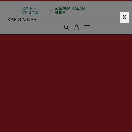
İZMIR
SABAHA KALAN
SÜRE
%
33°
AÇIK
X
KAF SİN KAF
731 kez okundu
|
Güncelleme: Ocak 26, 2025 10:47
HIZLI YORUM YAP
GÖNDER