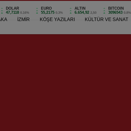
DOLAR
EURO
ALTIN
BITCOIN
47,7118
55,2175
6.654,92
3096543
0.16%
0.3%
2,50
0.8
AKA
İZMİR
KÖŞE YAZILARI
KÜLTÜR VE SANAT
i Hizmete Girdi!
rme Ofisi Hizmete Girdi!
0
i!
ndirme ofisleri açmaya devam ediyor. İzmir’e gelen turist
rici dokümanlar ve tanıtım filmleri ile yönlendirme yapan
 Konak Turizm Bilgilendirme Ofisi, İzmir Büyükşehir