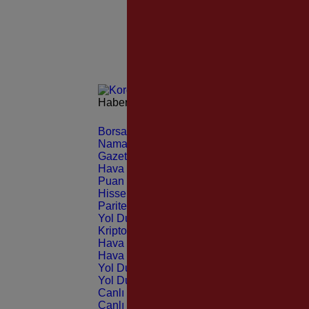
Haberleri güncel olarak e-postanızdan takip 
Borsa
CANLI
Namaz Vakitleri
ANLIK
Gazeteler
GÜNLÜK
Hava Durumu
TAHMİNİ
Puan Durumu
LİG
Hisseler
EKONOMİ
Pariteler
EKONOMİ
Yol Durumu
TRAFİK
Kripto Paralar
CANLI
Hava Durumu Light
Hava Durumu Dark
Yol Durumu Light
Yol Durumu Dark
Canlı Tv Light
Canlı Tv Dark