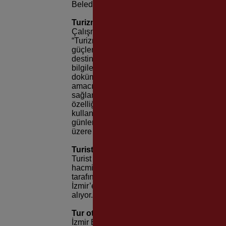
Belediyesi’nin eski hizmet binasının karşısı
Turizm altyapısı güçleniyor
Çalışmalar hakkında bilgi veren İzmir Büy
“Turizm Stratejisi ile turizm alanındaki yol 
güçlendirmek için çalışmalarımıza devam etti
destinasyon olarak konumlandırırken; hem V
bilgilendirme ofislerimizi hizmete açtık. Ke
dokümanlar veriyoruz. Turistlerin sorduğu 
amacımız, İzmir’i bir turizm kenti olarak ön
sağlamak. Alsancak ve Kültürpark’ın ardında
özelliği de önünde yer alana otoparkın tur a
kullanılmasına olanak sağlaması. Turistler b
günlerde Kemeraltı Bilgilendirme Ofisini a
üzere turist yoğunluğunun yüksek olduğu bö
Turist bilgi noktası
Turist yoğunluğunun fazla olduğu Kemeraltı
hacmi olan ofiste, İzmir Büyükşehir Beled
tarafından yerli ve yabancı turistler bilgilend
İzmir’e ve Kemeraltı bölgesine ait Türkçe-İng
alıyor. Visit İzmir uygulaması ile turistlerin 
Tur otobüsleri için indirme bindirme nok
İzmir Büyükşehir Belediyesi’nin eski hizme