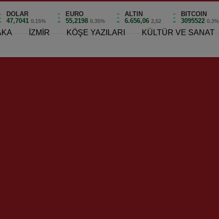
DOLAR
EURO
ALTIN
BITCOIN
47,7041
55,2198
6.656,06
3095522
0.15%
0.35%
2,52
0.3
AKA
İZMİR
KÖŞE YAZILARI
KÜLTÜR VE SANAT
0
pandemiyle mücadele kapsamında aldığı karar gereğince, HES
ak Pazartesi sabahından itibaren toplu ulaşımda