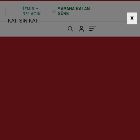
İZMIR
SABAHA KALAN
SÜRE
%
33°
AÇIK
X
KAF SİN KAF
1526 kez okundu
|
Güncelleme: Ocak 26, 2025 10:49
HIZLI YORUM YAP
GÖNDER