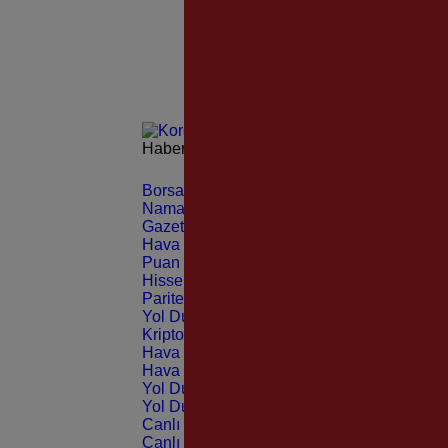
Haberleri güncel olarak e-postanızdan takip 
Borsa
CANLI
Namaz Vakitleri
ANLIK
Gazeteler
GÜNLÜK
Hava Durumu
TAHMİNİ
Puan Durumu
LİG
Hisseler
EKONOMİ
Pariteler
EKONOMİ
Yol Durumu
TRAFİK
Kripto Paralar
CANLI
Hava Durumu Light
Hava Durumu Dark
Yol Durumu Light
Yol Durumu Dark
Canlı Tv Light
Canlı Tv Dark