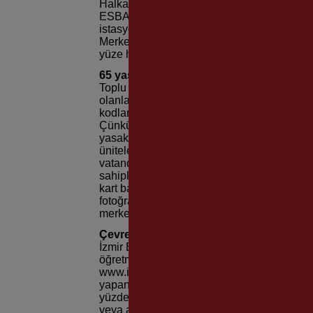
Halkapınar, Çankaya, Konak, Üçyol, Göztepe
ESBAŞ, Şirinyer, Hilal, Halkapınar, Alsan
istasyonlarında; Karşıyaka, Konak ve Bosta
Merkezinde yardım masaları oluşturuldu. Bu
yüze hizmet veriyor ve HES kodlarını İzmirim 
65 yaş üstüne ve engellilere “son tarih”
Toplu ulaşımdan ücretsiz yararlanan 65 yaş 
olanların da pandemiyle mücadele kararları
kodlarını eşleştirmesi gerekiyor. Ancak 11 Oc
Çünkü 65 yaş üstündekilerin toplu ulaşım ar
yasaklanmış durumda. Engelli vatandaşların
ünitelerine şahsen başvuru yapmaları gereki
vatandaşların başvuru işlemlerini, anne/baba
sahiplerine fotoğraflı İzmirim Kartlarını bir
kart başvurularını hem www.izm irimkart.c
fotoğraflı İzmirim Kartlarını; Konak, Bostanl
merkezlerinden alabiliyor. 65 yaş üstü ile en
Çevre ilçelerde kart başvurusu
İzmir Büyükşehir Belediyesi, metropol dışınd
öğretmen kartı başvurularının “yerinde alınab
www.izmirimkart.com.tr internet adresinden 
yapanlar; kartlarını yerel hizmet birimleri
yüzde 40 ve üzeri engelli raporu bulunan vat
veya aslı gibidir onaylı bir sureti, bir adet 