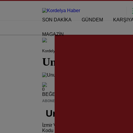
SON DAKİKA
GÜNDEM
KARŞIY
MAGAZİN
Kordelya Haber
İzmir
Unutmayın!..
Unutmayın!..
0
BEĞENDİM
ABONE OL
News
Unutmayın!..
İzmir Valiliği İl Hıfzıssıhha Kurulu’nun, 
Kodu tanımlanmayan İzmirim Kartlar, 11 Oc