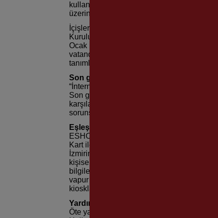
kullanılamayacak. İzmir Büyükşehir Belediye
üzerinden 5 dakikada yapılabilen tanımlam
İçişleri Bakanlığı’nın pandemiyle mücadele 
Kurulu’nun buna istinaden aldığı karar ger
Ocak Pazartesi sabahından itibaren toplu u
vatandaşların mağduriyet yaşamaması için k
tanımlama çağrısı yaptı.
Son güne bırakmayın
“İnternet üzerinden beş dakikada yapılabil
Son güne de bırakmayın ki sisteme aşırı yü
karşılaşmayın. 11 Ocak’tan önce, kullandığı
sorunsuz yararlanmayı devam edin.”
Eşleştirme nasıl yapılıyor?
ESHOT Genel Müdürlüğü, vatandaşların, HES 
Kart ile eşleştirebilmesi için özel bir interne
İzmirim Kart için eşleştirme yapılabiliyor. Ki
kişisel HES kodları ile eşleştirilmesi gerek
bilgileri girilerek kayıt yaptırılabiliyor. Ay
vapur iskelelerinde, çeşitli hizmet binaların
kiosklarında da eşleştirme işlemi yapılıyor.
Yardım masaları da var
Öte yandan, internet imkânı olmayan ya da 