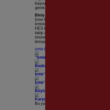
başvurabilecek. Vatandaşlar, kişiselleştirilm
gerek kalmadan yerel hizmet birimlerinden 
Biniş bilgileri bakanlığa
İzmir Büyükşehir Belediyesi, pandemiyle 
İzmirim Kart biniş bilgilerini her gün T.C. Sa
HES kodlarıyla eşleştirilmesi sonrasında ken
takip altına alınmış olacak. Böylece hasta y
önüne geçilecek. Bakanlık, karantinada olma
temaslı kişilerin tespitini yaparak cezai işl
izmir buyuk sehır beledıyesi
“İzmir’de Zeybek Bilmeyen Kalmasın” Çağ
Başkan Tugay’dan Basmane’nin Asırlık Mi
İzmir’in Tarihine 83 yıldır “Müzikle” Tanık
İzmir’de Sivrisineğe Karşı Dev Mücadele
Büyükşehir’den Foça Yeniköy’de Anlamlı
Karşıyaka Stadı İçin Beklenen Karar Mecl
Bu yazı yorumlara kapatılmıştır.