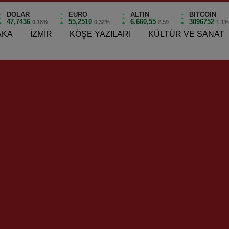
DOLAR
EURO
ALTIN
BITCOIN
47,7436
55,2510
6.660,55
3096752
0.18%
0.32%
2,59
1.1
AKA
İZMİR
KÖŞE YAZILARI
KÜLTÜR VE SANAT
de Hanım Koşusu’na Rekor Başvuru!
şusu’na Rekor Başvuru!
0
vuru!
Günü etkinlikleri kapsamında düzenlenen ve seçim nedeniyle
21 Mayıs Pazar günü gerçekleştirilecek. Bu yıl 34’üncü kez
saat gibi rekor bir sürede tamamen doldu. Mersin’den