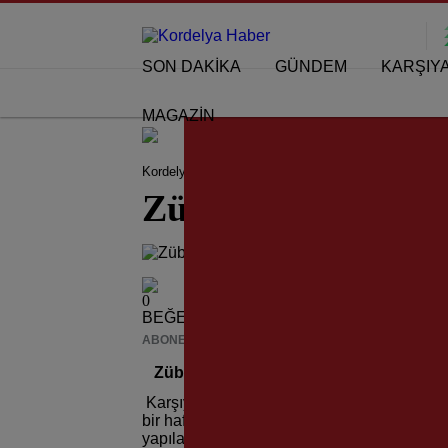
SON DAKİKA
GÜNDEM
KARŞIY
MAGAZİN
Kordelya Haber
Karşıyaka Belediyespor
Zübey
Zübeyde Hanım Ko
0
BEĞENDİM
ABONE OL
News
Zübeyde Hanım Koşusu’na Rekor Baş
Karşıyaka Belediyesi tarafından Anneler 
bir hafta ertelenen Zübeyde Hanım Koşusu, 
yapılacak koşu için açılan başvurular, 3.5 