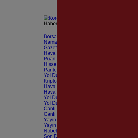
Haberleri güncel olarak e-postanızdan takip 
Borsa
CANLI
Namaz Vakitleri
ANLIK
Gazeteler
GÜNLÜK
Hava Durumu
TAHMİNİ
Puan Durumu
LİG
Hisseler
EKONOMİ
Pariteler
EKONOMİ
Yol Durumu
TRAFİK
Kripto Paralar
CANLI
Hava Durumu Light
Hava Durumu Dark
Yol Durumu Light
Yol Durumu Dark
Canlı Tv Light
Canlı Tv Dark
Yayın Akışları Light
Yayın Akışları Dark
Nöbetçi Eczaneler
Son Dakika