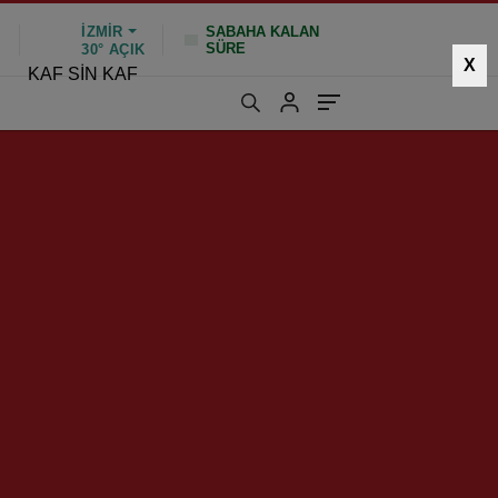
İZMIR
SABAHA KALAN
SÜRE
%
30°
AÇIK
X
KAF SİN KAF
378 kez okundu
|
Güncelleme: Ocak 26, 2025 10:44
HIZLI YORUM YAP
GÖNDER