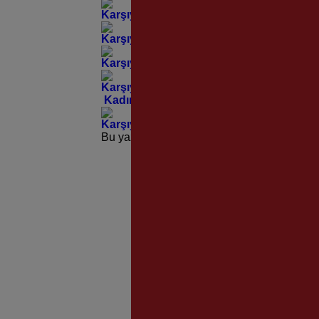
Karşıyaka Belediyesi Artistik Yüzme Takı
Karşıyaka’da Yürekleri Isıtan Koşu!
Karşıyakalı Yüzücüler Türkiye Şampiyo
Karşıyaka Belediyesi Artistik Yüzme Tak
Kadınlar Temel Savunma Taktiklerini Öğ
Karşıyaka’da Gün Sporla Başlıyor!
Bu yazı yorumlara kapatılmıştır.