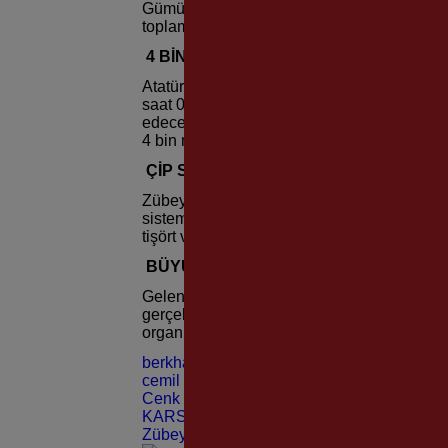
Gümüşhane’ye, İstanbul’dan Kayseri’ye kada
toplam 1750 kayıtlı katılımcı ter dökecek.
4 BİN METRELİK PARKUR
Atatürk’ün Karşıyaka’ya emanet ettiği annes
saat 09.00’da başlayacak. Anayasa Meydan
edecek olan koşu güzergahı, Zübeyde Hanı
4 bin metrelik parkur koşulacak.
ÇİP SİSTEMİYLE TAKİP
Zübeyde Hanım Koşusu’nda sıralama, genel 
sistemi ile gerçekleştirilecek koşuda sonuçl
tişört ve madalya, belirlenen kategorilerde 
BÜYÜK HEYECAN
Geleneksel Zübeyde Hanım Koşusu’nu bu yı
gerçekleştireceklerini belirten Karşıyaka Be
organizasyonu izlemeye davet etti.
berkhan alptekin
cemil tugay
Cenk Karslı
KARSIYAKA BELEDİYESİ
Zübeyde Hanım Koşusu