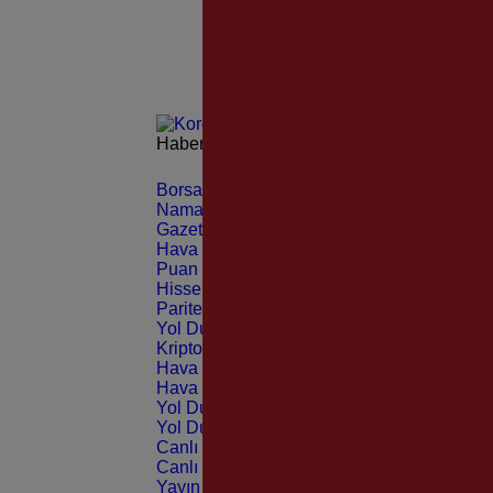
Haberleri güncel olarak e-postanızdan takip 
Borsa
CANLI
Namaz Vakitleri
ANLIK
Gazeteler
GÜNLÜK
Hava Durumu
TAHMİNİ
Puan Durumu
LİG
Hisseler
EKONOMİ
Pariteler
EKONOMİ
Yol Durumu
TRAFİK
Kripto Paralar
CANLI
Hava Durumu Light
Hava Durumu Dark
Yol Durumu Light
Yol Durumu Dark
Canlı Tv Light
Canlı Tv Dark
Yayın Akışları Light