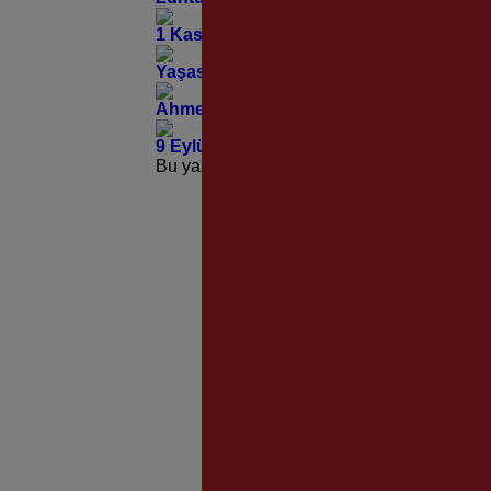
1 Kasım 1912’den Bugüne; “Direnişin ve
Yaşasın Cumhuriyeti Kuranlar… Ve Bana 
Ahmet Talimciler; Her Yerden Geliyorlar!
9 Eylül Güzel İzmir’in Küllerinden Doğ
Bu yazı yorumlara kapatılmıştır.