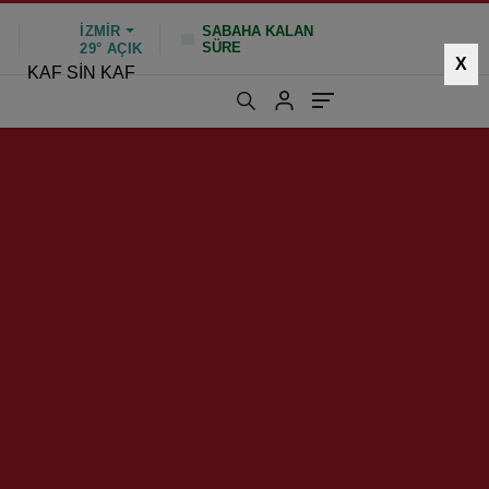
İZMIR
SABAHA KALAN
SÜRE
%
29°
AÇIK
X
KAF SİN KAF
3842 kez okundu
|
Güncelleme: Ocak 26, 2025 10:50
HIZLI YORUM YAP
GÖNDER