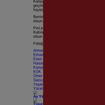
Karşıyaka bugün 3 puanı anasının sütü gibi 
geçmişinde gram haram yok, ama Kaf Sin Ka
haysiyetsiz herif seni arayıp, bulup bütün
Benim tekrar maç yazısı yazmama neden ol
olsun…
Pırıl pırıl gençlerinle, verdiğin kutsal mü
Kahramanı Kadızade Zühtü Işıl ve silah ark
olsun…
Fotoğraf için teşekkürler Vehbi Moğol…
Ahmet Dördüncü
Erhan Özalp
Esen Özbek
Hasan Eryiğit
Karsav Haber
KSK
Ömer Soysal
Sancar Maruflu
Yaşar Aksoy
Yücel Çağatay
Ay Yıldız Armamızda, Atatürk Sevgisi 
Zühtü Bey ve Mustafa Kemal Paşa Aynı