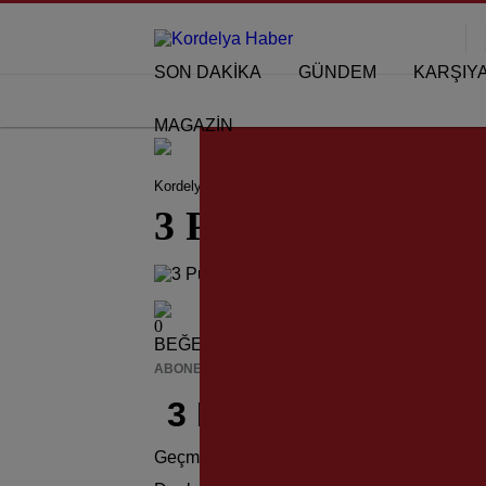
SON DAKİKA
GÜNDEM
KARŞIY
MAGAZİN
Kordelya Haber
KÖŞE YAZILARI
3 Puan Rüşvet
3 Puan Rüşvet Değil
0
BEĞENDİM
ABONE OL
News
3 Puan Rüşvet Değil
Geçmişte hafta sonunu iple çekerdim…