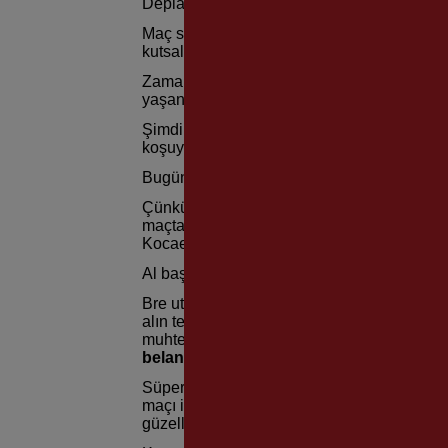
Deplasman, iç saha, kilometre fark etmez 
Maç sonunda skor ne olursa olsun kalem 
kutsal görev sayardım…
Zaman zaman karşılaşmayı yayınlayan yerel 
yaşanılanları coşku içerisinde anlatırdım…
Şimdilerde yine Kaf Sin Kaf’ın peşinden koş
koşuyorum…
Bugün Kocaeli maçını izledikten sonra ka
Çünkü; maç sonunda keyifle aracıma doğru 
maçta görmediğim, içkili olduğu her halinden
Kocaeli’ye
‘Rüşvet’
verdik biz bu maçı öy
Al başına belayı…
Bre utanmaz, bre arlanmaz adam, sen bugün K
alın terini, maçın son saniyesine kadar verd
muhteşem Kaf Sin Kaf taraftarlarının bitm
belanı versin…
Süper lig takımları maçlarını bin, iki bin ki
maçı izlemesini, futbolcuların Mehmetçikle
güzellikleri görmediysen senin
Allah belan