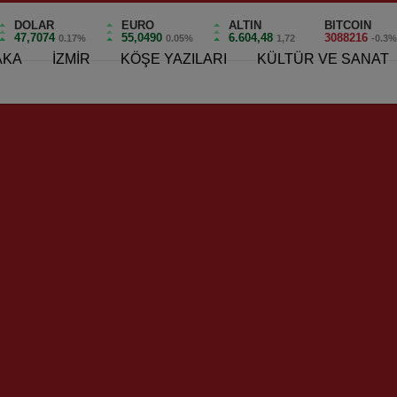
DOLAR
EURO
ALTIN
BITCOIN
47,7074
55,0490
6.604,48
3088216
0.17%
0.05%
1,72
-0.3
AKA
İZMİR
KÖŞE YAZILARI
KÜLTÜR VE SANAT
 Değil Alınteri!..
 Alınteri!..
0
 Alınteri!..