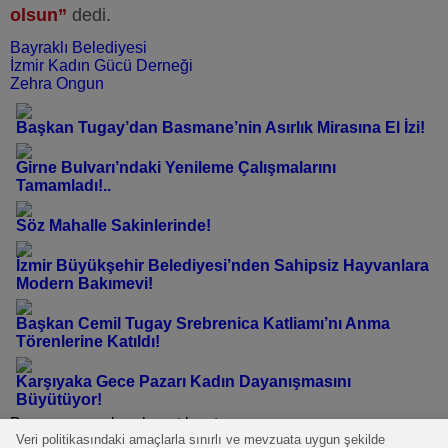
olsun”
dedi.
Bayraklı Belediyesi
İzmir Kadın Gücü Derneği
Zehra Ongun
Başkan Tugay’dan Basmane’nin Asırlık Mirasına El İzi!
Girne Bulvarı’ndaki Yenileme Çalışmalarını
Tamamladı!..
Söz Mahalle Sakinlerinde!
İzmir Büyükşehir Belediyesi’nden Sahipsiz Hayvanlara
Modern Bakımevi!
Başkan Cemil Tugay Srebrenica Katliamı’nı Anma
Törenlerine Katıldı!
Karşıyaka Gece Pazarı Kadın Dayanışmasını
Büyütüyor!
Bu yazı yorumlara kapatılmıştır.
Veri politikasındaki amaçlarla sınırlı ve mevzuata uygun şekilde