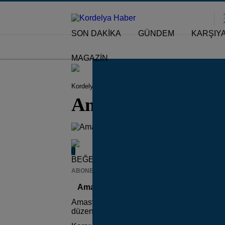
SON DAKİKA
GÜNDEM
KARŞIY
MAGAZİN
Kordelya Haber
Gündem
Amasyalılardan Toplu
Amasyalılardan To
0
BEĞENDİM
ABONE OL
News
Amasyalılardan Toplu Sünnet Şöleni!
Amasyalılar ve Amasya’yı Sevenler Kültür 
düzenleyerek ihtiyaç sahibi ailelerin 32 çoc