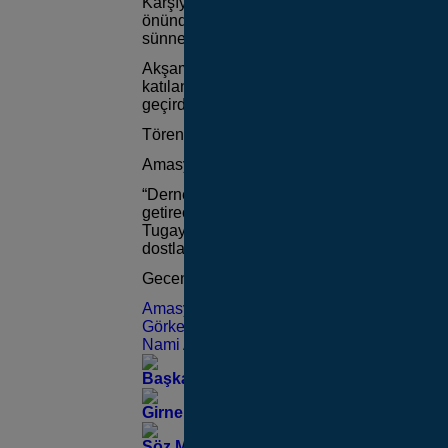
Karşıyaka Belediyesinin katkılarıyla berabe
önünde gün boyu çalan davul zurna eşliğinde
sünnet çocukları açık arabayla Karşıyaka tu
Akşamına Karşıyaka Belediyesine ait Bahçel
katılan belediye meclis üyeleri, STK başkanla
geçirdi.
Törenin ikinci gününde çocukların sünneti g
Amasya’yı Sevenler Kültür ve Sosyal Yard
“Dernek olarak ilkini düzenlediğimiz toplu 
getireceğiz. Bu anlamlı etkinliğimizde biz
Tugay’a, yönetim kurulu üyelerimize, derneğ
dostlarımıza çok teşekkür ediyorum” dedi.
Gecenin sonunda Dernek Başkanı Nami Aslan
Amasyalılar Derneği
Görkem Aslanoğlu
Nami Aslanoğlu
Başkan Tugay’dan Basmane’nin Asırlık Mi
Girne Bulvarı’ndaki Yenileme Çalışmaları
Söz Mahalle Sakinlerinde!