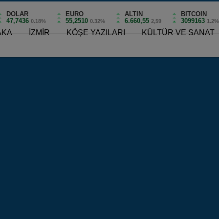
DOLAR
EURO
ALTIN
BITCOIN
47,7436
55,2510
6.660,55
3099163
0.18%
0.32%
2,59
1.2
AKA
İZMİR
KÖŞE YAZILARI
KÜLTÜR VE SANAT
 Sünnet Şöleni!
plu Sünnet Şöleni!
0
ve Sosyal Yardımlaşma Derneği toplu sünnet töreni
uğunu sünnet ettirdi.