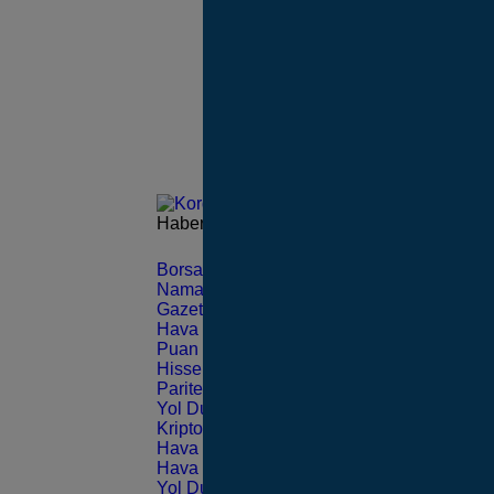
Haberleri güncel olarak e-postanızdan takip 
Borsa
CANLI
Namaz Vakitleri
ANLIK
Gazeteler
GÜNLÜK
Hava Durumu
TAHMİNİ
Puan Durumu
LİG
Hisseler
EKONOMİ
Pariteler
EKONOMİ
Yol Durumu
TRAFİK
Kripto Paralar
CANLI
Hava Durumu Light
Hava Durumu Dark
Yol Durumu Light