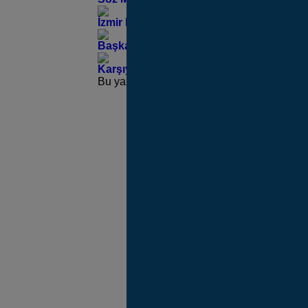
İzmir Büyükşehir Belediyesi’nden Sahip
Başkan Cemil Tugay Srebrenica Katliamı’
Karşıyaka Gece Pazarı Kadın Dayanışma
Bu yazı yorumlara kapatılmıştır.