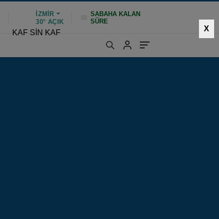
İZMIR
SABAHA KALAN
SÜRE
%
30°
AÇIK
X
KAF SİN KAF
1101 kez okundu
|
Güncelleme: Ocak 26, 2025 10:47
HIZLI YORUM YAP
GÖNDER