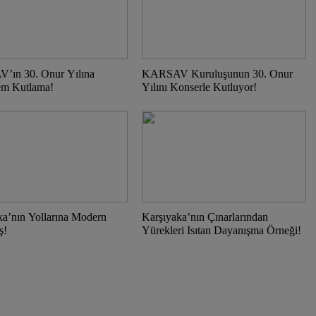
ın 30. Onur Yılına
KARSAV Kuruluşunun 30. Onur
em Kutlama!
Yılını Konserle Kutluyor!
ka’nın Yollarına Modern
Karşıyaka’nın Çınarlarından
ş!
Yürekleri Isıtan Dayanışma Örneği!