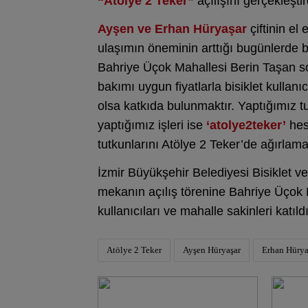
“
Atölye 2 Teker”
açılışını gerçekleşti
Ayşen ve Erhan Hüryaşar
çiftinin el 
ulaşımın öneminin arttığı bugünlerde bi
Bahriye Üçok Mahallesi Berin Taşan 
bakımı uygun fiyatlarla bisiklet kullanı
olsa katkıda bulunmaktır. Yaptığımız t
yaptığımız işleri ise
‘atolye2teker’
hesa
tutkunlarını Atölye 2 Teker’de ağırlam
İzmir Büyükşehir Belediyesi Bisiklet v
mekanın açılış törenine Bahriye Üçok M
kullanıcıları ve mahalle sakinleri katıl
Atölye 2 Teker
Ayşen Hüryaşar
Erhan Hürya