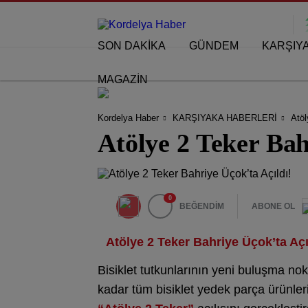
SON DAKİKA
GÜNDEM
KARŞIY
MAGAZİN
Kordelya Haber
KARŞIYAKA HABERLERİ
Atöl
Atölye 2 Teker Bah
0
BEĞENDİM
ABONE OL
Atölye 2 Teker Bahriye Üçok’ta Açı
Bisiklet tutkunlarının yeni buluşma nok
kadar tüm bisiklet yedek parça ürünler