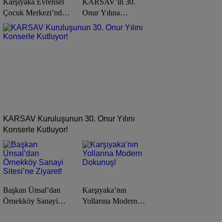
Karşıyaka Evrensel
KARSAV’ın 30.
Çocuk Merkezi’nde
Onur Yılına
Yaz Tatili Dopdolu
Muhteşem Kutlama!
Geçecek!
KARSAV Kuruluşunun 30. Onur Yılını
Konserle Kutluyor!
Başkan Ünsal’dan
Karşıyaka’nın
Örnekköy Sanayi
Yollarına Modern
Sitesi’ne Ziyaret!
Dokunuş!