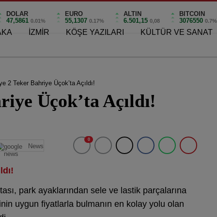
DOLAR
EURO
ALTIN
BITCOIN
47,5861
55,1307
6.501,15
3076550
0.01%
0.17%
0,08
0.7
AKA
İZMİR
KÖŞE YAZILARI
KÜLTÜR VE SANAT
ye 2 Teker Bahriye Üçok’ta Açıldı!
riye Üçok’ta Açıldı!
0
News
ldı!
tası, park ayaklarından sele ve lastik parçalarına
inin uygun fiyatlarla bulmanın en kolay yolu olan