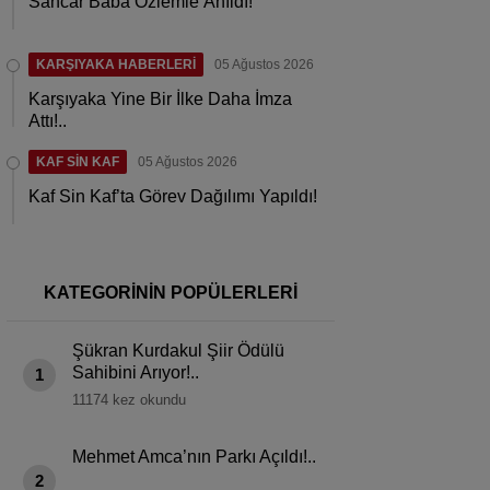
Sancar Baba Özlemle Anıldı!
KARŞIYAKA HABERLERİ
05 Ağustos 2026
Karşıyaka Yine Bir İlke Daha İmza
Attı!..
KAF SİN KAF
05 Ağustos 2026
Kaf Sin Kaf’ta Görev Dağılımı Yapıldı!
KATEGORİNİN POPÜLERLERİ
Şükran Kurdakul Şiir Ödülü
Sahibini Arıyor!..
1
11174 kez okundu
Mehmet Amca’nın Parkı Açıldı!..
2