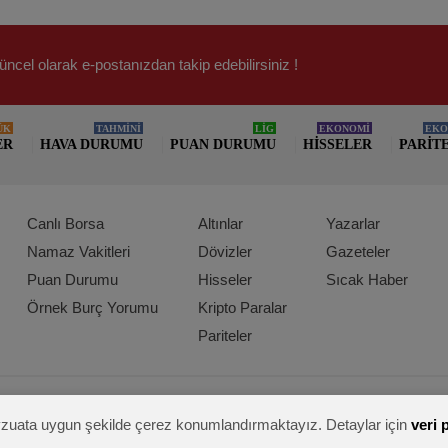
üncel olarak e-postanızdan takip edebilirsiniz !
ÜK
TAHMİNİ
LİG
EKONOMİ
EKO
ER
HAVA DURUMU
PUAN DURUMU
HISSELER
PARIT
Canlı Borsa
Altınlar
Yazarlar
Namaz Vakitleri
Dövizler
Gazeteler
Puan Durumu
Hisseler
Sıcak Haber
Örnek Burç Yorumu
Kripto Paralar
Pariteler
mevzuata uygun şekilde çerez konumlandırmaktayız. Detaylar için
veri 