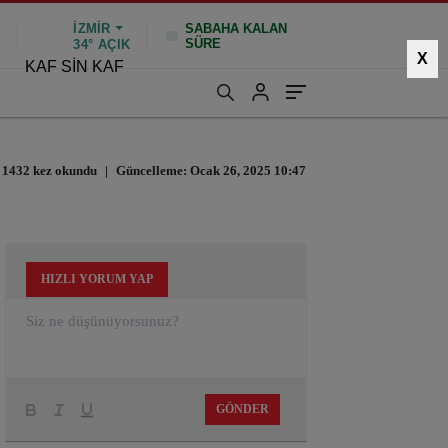
İZMIR
SABAHA KALAN
SÜRE
%
34°
AÇIK
X
KAF SİN KAF
1432 kez okundu
|
Güncelleme: Ocak 26, 2025 10:47
HIZLI YORUM YAP
GÖNDER