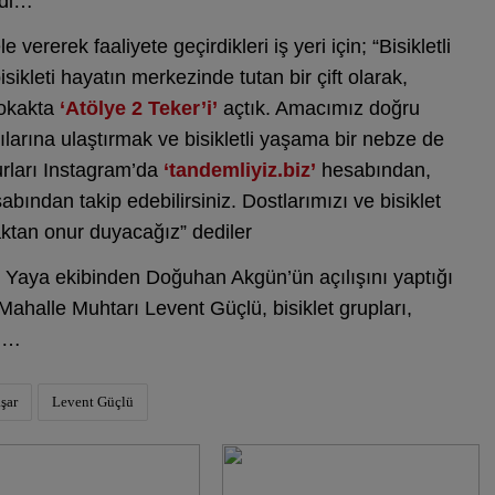
rdi…
ele vererek faaliyete geçirdikleri iş yeri için; “Bisikletli
sikleti hayatın merkezinde tutan bir çift olarak,
sokakta
‘Atölye 2 Teker’i’
açtık. Amacımız doğru
cılarına ulaştırmak ve bisikletli yaşama bir nebze de
urları Instagram’da
‘tandemliyiz.biz’
hesabından,
bından takip edebilirsiniz. Dostlarımızı ve bisiklet
aktan onur duyacağız” dediler
e Yaya ekibinden Doğuhan Akgün’ün açılışını yaptığı
ahalle Muhtarı Levent Güçlü, bisiklet grupları,
dı…
şar
Levent Güçlü