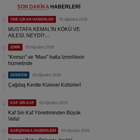
SON DAKİKA
HABERLERİ
ÖNE ÇIKAN HABERLER
05 Ağustos 2026
MUSTAFA KEMAL’İN KÖKÜ VE
AİLESİ, NEYDİ?…
İZMİR
05 Ağustos 2026
“Kırmızı” ve “Mavi” hatla İzmirlilerin
hizmetinde
GÜNDEM
05 Ağustos 2026
Çağdaş Kentte Küresel Kültürler!
KAF SİN KAF
05 Ağustos 2026
Kaf Sin Kaf Yönetiminden Büyük
Vefa!
KARŞIYAKA HABERLERİ
05 Ağustos 2026