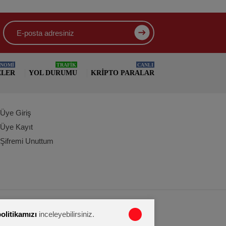
NOMİ
TRAFİK
CANLI
ELER
YOL DURUMU
KRIPTO PARALAR
Üye Giriş
Üye Kayıt
Şifremi Unuttum
politikamızı
inceleyebilirsiniz.