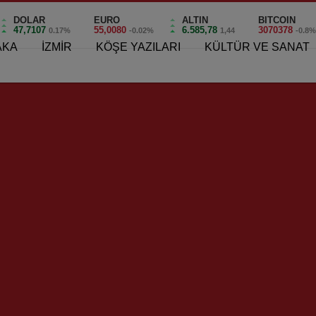
DOLAR
EURO
ALTIN
BITCOIN
47,7107
55,0080
6.585,78
3070378
0.17%
-0.02%
1,44
-0.8
AKA
İZMİR
KÖŞE YAZILARI
KÜLTÜR VE SANAT
kan Tugay; “30 Ağustos Onurumuzdur!”
0 Ağustos Onurumuzdur!”
0
dur!”
k bir coşku ve heyecanla kutluyor. İlçedeki etkinlikler, sabah
indeki Atatürk Anıtı önünde düzenlenen törenle başladı.
. Cemil Tugay, CHP İlçe Başkanı M. Serdar Koç ve Yönetim