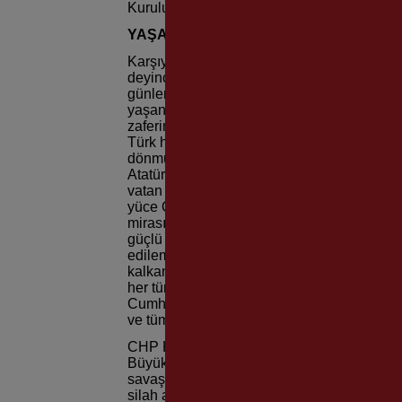
Kurulu üyeleri, gaziler, sivil toplum örgütleri
YAŞASIN TÜRKİYE CUMHURİYETİ
Karşıyaka Belediye Başkanı Dr. Cemil Tugay
deyince aklıma bir tek kelime geliyor; onur.
günler vardır. 15 Mayıs 1919’da İzmir’in düş
yaşanmış ve onurla hatırlanan günler vardı
zaferin, yani 30 Ağustos’un ve onun onurunu
Türk halkını esir alan, değerlerine hakaret
dönmüş işgalcilere ulusumuzun attığı bir t
Atatürk’ün yurtsever ruhu etrafında birleşm
vatan bizim ve bağımsızlığımıza uzanan her e
yüce Önder’in ve tam bağımsız Türkiye Cumhu
mirasın anlamını idrak etme günleridir. An
güçlü ülkelerinden biridir. Bölünemez, par
edilemez. Kimse bu ülkenin topraklarını artı
kalkanlar karşılarında onurlu bir milletin y
her türlü aldanışın karşısına koyduğu aklını
Cumhuriyeti; kutlu olsun 30 Ağustos; ruhla
ve tüm kahraman silah arkadaşları!”
CHP Karşıyaka İlçe Başkanı M. Serdar Koç 
Büyük Taarruz’u başlatmış; 9 Eylül’de Türk
savaş sona ermiştir. Bizlere bir vatan bı
silah arkadaşlarının ruhları şad olsun. Bu