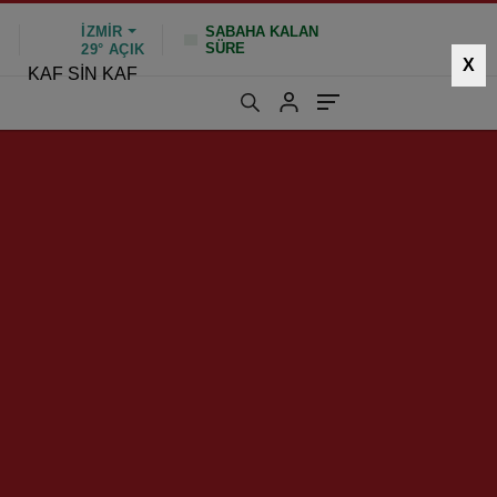
İZMIR
SABAHA KALAN
SÜRE
%
29°
AÇIK
X
KAF SİN KAF
474 kez okundu
|
Güncelleme: Ocak 26, 2025 10:44
HIZLI YORUM YAP
GÖNDER