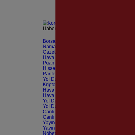
Haberleri güncel olarak e-postanızdan takip 
Borsa
CANLI
Namaz Vakitleri
ANLIK
Gazeteler
GÜNLÜK
Hava Durumu
TAHMİNİ
Puan Durumu
LİG
Hisseler
EKONOMİ
Pariteler
EKONOMİ
Yol Durumu
TRAFİK
Kripto Paralar
CANLI
Hava Durumu Light
Hava Durumu Dark
Yol Durumu Light
Yol Durumu Dark
Canlı Tv Light
Canlı Tv Dark
Yayın Akışları Light
Yayın Akışları Dark
Nöbetçi Eczaneler