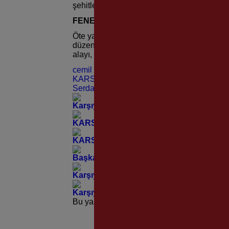
şehitlerimizi ve gazilerimizi de sonsuz minne
FENER ALAYI
Öte yandan Karşıyaka Belediyesi, 30 Ağust
düzenleyecek. Saat 20.30’da Şehitler Bulv
alayı, Demokrasi Meydanı’nda tamamlanac
cemil tugay
KARSIYAKA BELEDİYESİ
Serdar Koç
Karşıyaka Evrensel Çocuk Merkezi’nde Y
KARSAV’ın 30. Onur Yılına Muhteşem K
KARSAV Kuruluşunun 30. Onur Yılını Ko
Başkan Ünsal’dan Örnekköy Sanayi Sites
Karşıyaka’nın Yollarına Modern Dokunu
Karşıyaka’nın Çınarlarından Yürekleri I
Bu yazı yorumlara kapatılmıştır.