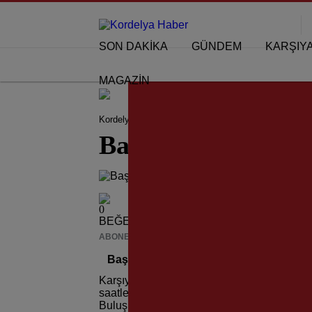
SON DAKİKA
GÜNDEM
KARŞIY
MAGAZİN
Kordelya Haber
KARŞIYAKA HABERLERİ
Baş
Başkan Tugay; “3
0
BEĞENDİM
ABONE OL
News
Başkan Tugay; “30 Ağustos Onurumuz
Karşıyaka, 30 Ağustos Zafer Bayramı’nı büyü
saatlerinde Karşıyaka Kaymakamlığı bahçes
Buluşmaya, Karşıyaka Belediye Başkanı Dr