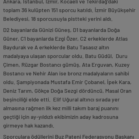
Ankara, İstanbul, İzmir, Kocaeli ve Tekirdağ’daki
toplam 36 kulüpten 151 sporcu katıldı. İzmir Büyükşehir
Belediyesi, 18 sporcusuyla pistteki yerini aldı.
D2 bayanlarda Günizi Güneş, D1 bayanlarda Doğa
Güner, C1 bayanlarda Ezgi Özer, C2 erkeklerde Atlas
Baydurak ve A erkeklerde Batu Tasasız altın
madalyaya ulaşan sporcular oldu. Batu Güdül, Duru
Çimen, Rüzgar Bostancı gümüş, Ata Erguvan, Kuzey
Bostancı ve Nehir Alan ise bronz madalyaların sahibi
oldu. Şampiyonada Mustafa Emir Çobanel, İpek Kara,
Deniz Tarım, Gökçe Doğa Sezgi dördüncü, Masal Oran
beşinciliği elde etti. Elif Uğural altıncı sırada yer
almasına rağmen ilk kez milli takım baraj puanını
geçtiği için ay-yıldızlı ekibimizin aday kadrosuna
girmeye hak kazandı.
Sporculara ödüllerini Buz Pateni Federasyonu Başkanı