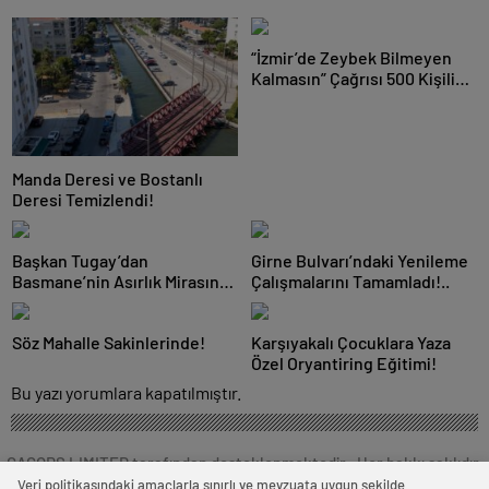
“İzmir’de Zeybek Bilmeyen
Kalmasın” Çağrısı 500 Kişilik
Topluluğa Dönüştü!
Manda Deresi ve Bostanlı
Deresi Temizlendi!
Başkan Tugay’dan
Girne Bulvarı’ndaki Yenileme
Basmane’nin Asırlık Mirasına
Çalışmalarını Tamamladı!..
El İzi!
Söz Mahalle Sakinlerinde!
Karşıyakalı Çocuklara Yaza
Özel Oryantiring Eğitimi!
Bu yazı yorumlara kapatılmıştır.
CAGORS LIMITED tarafından desteklenmektedir . Her hakkı saklıdır.
Veri politikasındaki amaçlarla sınırlı ve mevzuata uygun şekilde