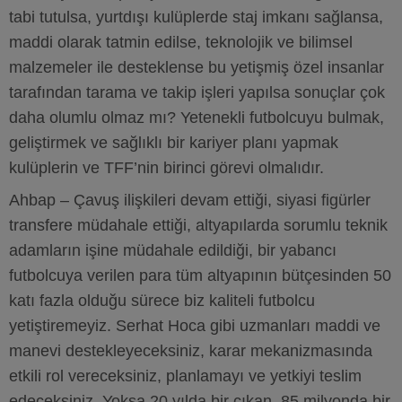
tabi tutulsa, yurtdışı kulüplerde staj imkanı sağlansa,
maddi olarak tatmin edilse, teknolojik ve bilimsel
malzemeler ile desteklense bu yetişmiş özel insanlar
tarafından tarama ve takip işleri yapılsa sonuçlar çok
daha olumlu olmaz mı? Yetenekli futbolcuyu bulmak,
geliştirmek ve sağlıklı bir kariyer planı yapmak
kulüplerin ve TFF’nin birinci görevi olmalıdır.
Ahbap – Çavuş ilişkileri devam ettiği, siyasi figürler
transfere müdahale ettiği, altyapılarda sorumlu teknik
adamların işine müdahale edildiği, bir yabancı
futbolcuya verilen para tüm altyapının bütçesinden 50
katı fazla olduğu sürece biz kaliteli futbolcu
yetiştiremeyiz. Serhat Hoca gibi uzmanları maddi ve
manevi destekleyeceksiniz, karar mekanizmasında
etkili rol vereceksiniz, planlamayı ve yetkiyi teslim
edeceksiniz. Yoksa 20 yılda bir çıkan, 85 milyonda bir