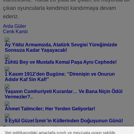
çıkan oyuncularla kendimizi kandırmaya devam
ederiz.
Arda Güler
Cenk Karslı
Ay Yıldız Armamızda, Atatürk Sevgisi Yüreğimizde
Sonsuza Kadar Yaşayacak!
Zühtü Bey ve Mustafa Kemal Paşa Aynı Cephede!
1 Kasım 1912’den Bugüne; “Direnişin ve Onurun
Adıdır Kaf Sin Kaf!”
Yaşasın Cumhuriyeti Kuranlar… Ve Bana Niçin Ödül
Vermezler?..
Ahmet Talimciler; Her Yerden Geliyorlar!
9 Eylül Güzel İzmir’in Küllerinden Doğuşunun Günü!
Bu yazı yorumlara kapatılmıştır.
Veri politikasındaki amaçlarla sınırlı ve mevzuata uygun şekilde