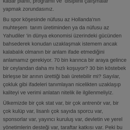
kadar planlı, programlı ve disiplinli çalışmalar
yapmak zorundasınız.
Bu spor köşesinde nüfusu az Hollanda’nın
muhteşem tarım üretiminden ya da nüfusu az
Yahudiler ’in dünya ekonomisi üzerindeki gücünden
bahsederek konudan uzaklaşmak istemem ancak
kalabalık olmanın bir anlam ifade etmediğini
anlamamız gerekiyor. 70 bin karınca bir araya gelince
bir ceylandan daha mı hızlı koşuyor? 30 bin köstebek
birleşse bir arının ürettiği balı üretebilir mi? Sayılar,
çokluk gibi ifadeleri tanımlayan nicelikten uzaklaşıp
kaliteyi ve verimi anlatan nitelik ile ilgilenmeliyiz.
Ülkemizde bir çok stat var, bir çok antrenör var, bir
çok kulüp var, lisanlı çok sayıda sporcu var,
sponsorlar var, yayıncı kuruluş var, devletin ve yerel
yönetimlerin desteği var, taraftar katkısı var. Peki bu