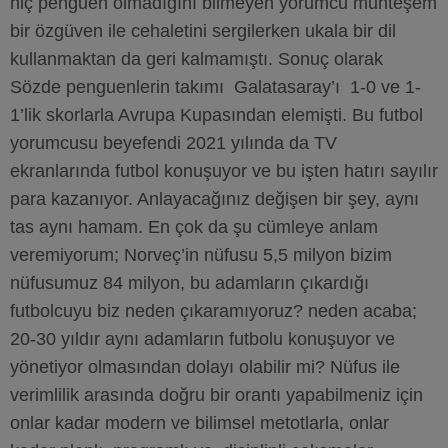
hiç penguen olmadığını bilmeyen yorumcu muhteşem
bir özgüven ile cehaletini sergilerken ukala bir dil
kullanmaktan da geri kalmamıştı. Sonuç olarak
Sözde penguenlerin takımı Galatasaray’ı 1-0 ve 1-
1’lik skorlarla Avrupa Kupasından elemişti. Bu futbol
yorumcusu beyefendi 2021 yılında da TV
ekranlarında futbol konuşuyor ve bu işten hatırı sayılır
para kazanıyor. Anlayacağınız değişen bir şey, aynı
tas aynı hamam. En çok da şu cümleye anlam
veremiyorum; Norveç’in nüfusu 5,5 milyon bizim
nüfusumuz 84 milyon, bu adamların çıkardığı
futbolcuyu biz neden çıkaramıyoruz? neden acaba;
20-30 yıldır aynı adamların futbolu konuşuyor ve
yönetiyor olmasından dolayı olabilir mi? Nüfus ile
verimlilik arasında doğru bir orantı yapabilmeniz için
onlar kadar modern ve bilimsel metotlarla, onlar