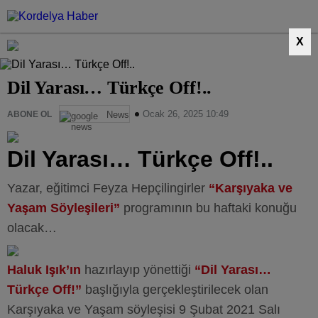
X
Dil Yarası… Türkçe Off!..
Ocak 26, 2025 10:49
ABONE OL
News
Dil Yarası… Türkçe Off!..
Yazar, eğitimci Feyza Hepçilingirler
“Karşıyaka ve
Yaşam Söyleşileri”
programının bu haftaki konuğu
olacak…
Haluk Işık’ın
hazırlayıp yönettiği
“Dil Yarası…
Türkçe Off!”
başlığıyla gerçekleştirilecek olan
Karşıyaka ve Yaşam söyleşisi 9 Şubat 2021 Salı