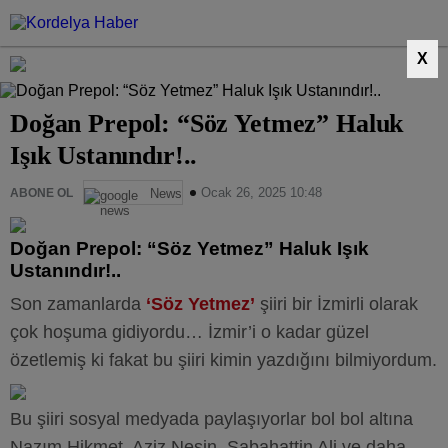
X
Doğan Prepol: “Söz Yetmez” Haluk
Işık Ustanındır!..
Ocak 26, 2025 10:48
ABONE OL
News
Doğan Prepol: “Söz Yetmez” Haluk Işık
Ustanındır!..
Son zamanlarda
‘Söz Yetmez’
şiiri bir İzmirli olarak
çok hoşuma gidiyordu… İzmir’i o kadar güzel
özetlemiş ki fakat bu şiiri kimin yazdığını bilmiyordum.
Bu şiiri sosyal medyada paylaşıyorlar bol bol altına
Nazım Hikmet, Aziz Nesin, Sabahattin Ali ve daha