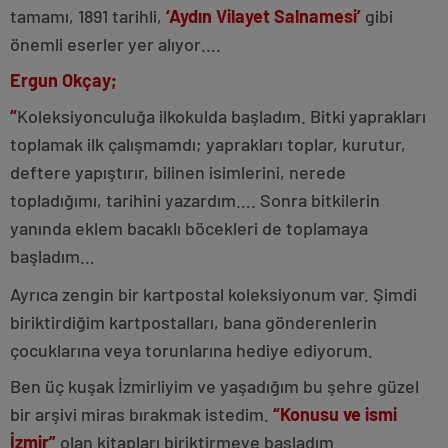
tamamı, 1891 tarihli,
‘Aydın Vilayet Salnamesi’
gibi
önemli eserler yer alıyor….
Ergun Okçay;
“
Koleksiyonculuğa ilkokulda başladım. Bitki yaprakları
toplamak ilk çalışmamdı; yaprakları toplar, kurutur,
deftere yapıştırır, bilinen isimlerini, nerede
topladığımı, tarihini yazardım…. Sonra bitkilerin
yanında eklem bacaklı böcekleri de toplamaya
başladım…
Ayrıca zengin bir kartpostal koleksiyonum var. Şimdi
biriktirdiğim kartpostalları, bana gönderenlerin
çocuklarına veya torunlarına hediye ediyorum.
Ben üç kuşak İzmirliyim ve yaşadığım bu şehre güzel
bir arşivi miras bırakmak istedim.
“Konusu ve ismi
İzmir”
olan kitapları biriktirmeye başladım.