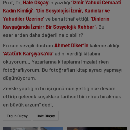
Prof. Dr.
Hale Okçay
‘ın yazdığı
‘İzmir Yahudi Cemaati
Kadın Kimliği’,
‘Din Sosyolojisi İzmir, Kadınlar ve
Yahudiler Üzerine’
ve bana ithaf ettiği,
‘Dinlerin
Kavşağında İzmir: Bir Sosyolojik Rehber’.
Bu
eserlerden daha değerli ne olabilir?
En son sevgili dostum
Ahmet Diker’in
kaleme aldığı
‘Atatürk Karşıyaka’da’
adını verdiği kitabını
okuyorum… Yazarlarına kitaplarını imzalatırken
fotoğraflıyorum. Bu fotoğrafları kitap ayracı yapmayı
düşünüyorum.
Zevkle yaptığım bu işi gücümün yettiğince devam
ettirip gelecek kuşaklara tarihsel bir miras bırakmak
en büyük arzum” dedi.
Ergun Okçay
Hale Okçay