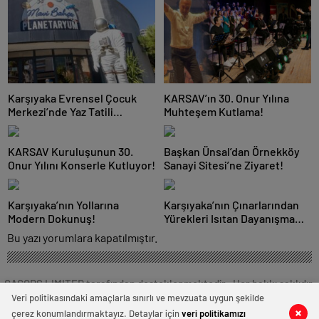
Karşıyaka Evrensel Çocuk
KARSAV’ın 30. Onur Yılına
Merkezi’nde Yaz Tatili
Muhteşem Kutlama!
Dopdolu Geçecek!
KARSAV Kuruluşunun 30.
Başkan Ünsal’dan Örnekköy
Onur Yılını Konserle Kutluyor!
Sanayi Sitesi’ne Ziyaret!
Karşıyaka’nın Yollarına
Karşıyaka’nın Çınarlarından
Modern Dokunuş!
Yürekleri Isıtan Dayanışma
Örneği!
Bu yazı yorumlara kapatılmıştır.
CAGORS LIMITED tarafından desteklenmektedir . Her hakkı saklıdır.
Veri politikasındaki amaçlarla sınırlı ve mevzuata uygun şekilde
çerez konumlandırmaktayız. Detaylar için
veri politikamızı
0
0