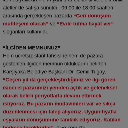
aletler de satışa sunuldu. 09.00 ile 18.00 saatleri
arasında gerçekleşen pazarda
“Geri dönüşüm
muhteşem olacak”
ve
“Evde tutma hayat ver”
sloganları kullanıldı.
“İLGİDEN MEMNUNUZ”
Hem ücretsiz stant tahsisine hem de pazara
gösterilen ilgiden memnun olduklarını belirten
Karşıyaka Belediye Başkanı Dr. Cemil Tugay,
“Geçen yıl da gerçekleştirdiğimiz ve ilgi gören
ikinci el pazarımızı yeniden açtık ve geleneksel
olarak belirli periyotlarla devam ettirmek
istiyoruz. Bu pazarın müdavimleri var ve sıkça
düzenlenmesi için talep alıyoruz. Uygun fiyatla
eşyaların dönüşümüne tanıklık ediyoruz. Katılan
herkese teşekkürler”
diye konuştu.