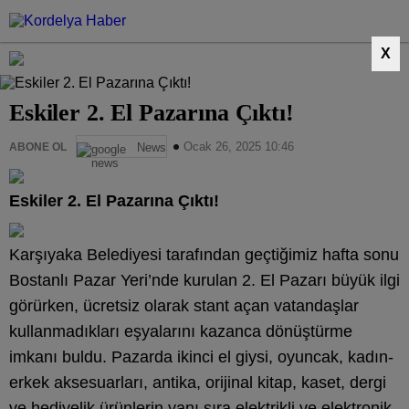
X
Eskiler 2. El Pazarına Çıktı!
Ocak 26, 2025 10:46
ABONE OL
News
Eskiler 2. El Pazarına Çıktı!
Karşıyaka Belediyesi tarafından geçtiğimiz hafta sonu
Bostanlı Pazar Yeri’nde kurulan 2. El Pazarı büyük ilgi
görürken, ücretsiz olarak stant açan vatandaşlar
kullanmadıkları eşyalarını kazanca dönüştürme
imkanı buldu. Pazarda ikinci el giysi, oyuncak, kadın-
erkek aksesuarları, antika, orijinal kitap, kaset, dergi
ve hediyelik ürünlerin yanı sıra elektrikli ve elektronik