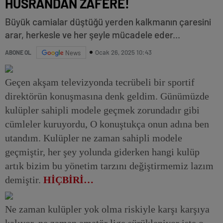
HÜSRANDAN ZAFERE!
Büyük camialar düştüğü yerden kalkmanın çaresini
arar, herkesle ve her şeyle mücadele eder...
Ocak 26, 2025 10:43
ABONE OL
News
Geçen akşam televizyonda tecrübeli bir sportif
direktörün konuşmasına denk geldim. Günümüzde
kulüpler sahipli modele geçmek zorundadır gibi
cümleler kuruyordu, O konuştukça onun adına ben
utandım. Kulüpler ne zaman sahipli modele
geçmiştir, her şey yolunda giderken hangi kulüp
artık bizim bu yönetim tarzını değiştirmemiz lazım
demiştir.
HİÇBİRİ…
Ne zaman kulüpler yok olma riskiyle karşı karşıya
kalıyor, ne zaman amatör lige sürükleniyor işte o