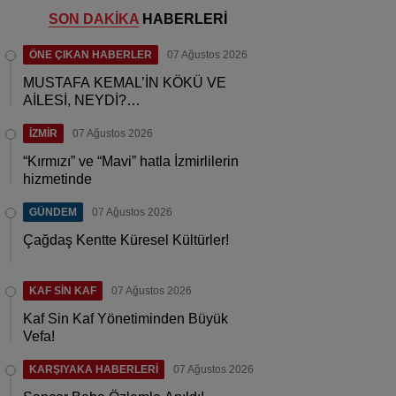
SON DAKİKA
HABERLERİ
ÖNE ÇIKAN HABERLER
07 Ağustos 2026
MUSTAFA KEMAL’İN KÖKÜ VE
AİLESİ, NEYDİ?…
İZMİR
07 Ağustos 2026
“Kırmızı” ve “Mavi” hatla İzmirlilerin
hizmetinde
GÜNDEM
07 Ağustos 2026
Çağdaş Kentte Küresel Kültürler!
KAF SİN KAF
07 Ağustos 2026
Kaf Sin Kaf Yönetiminden Büyük
Vefa!
KARŞIYAKA HABERLERİ
07 Ağustos 2026