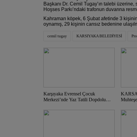
Başkanı Dr. Cemil Tugay’ın talebi üzerine, 
Hoşses Parkı’ndaki trafonun duvarına resme
Kahraman köpek, 6 Şubat afetinde 3 kişinin 
oynamış, 29 kişinin cansız bedenine ulaşıl
cemil tugay
KARSIYAKA BELEDİYESİ
Pro
Karşıyaka Evrensel Çocuk
KARSAV’
Merkezi’nde Yaz Tatili Dopdolu
Muhteş
Geçecek!