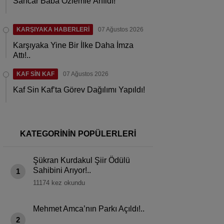
Sancar Baba Özlemle Anıldı!
KARŞIYAKA HABERLERİ
07 Ağustos 2026
Karşıyaka Yine Bir İlke Daha İmza
Attı!..
KAF SİN KAF
07 Ağustos 2026
Kaf Sin Kaf’ta Görev Dağılımı Yapıldı!
KATEGORİNİN POPÜLERLERİ
Şükran Kurdakul Şiir Ödülü
Sahibini Arıyor!..
1
11174 kez okundu
Mehmet Amca’nın Parkı Açıldı!..
2