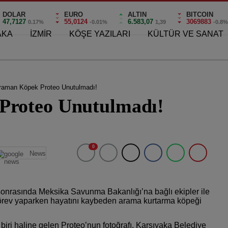
DOLAR
EURO
ALTIN
BITCOIN
47,7127
55,0124
6.583,07
3069883
0.17%
-0.01%
1,39
-0.8
AKA
İZMİR
KÖŞE YAZILARI
KÜLTÜR VE SANAT
raman Köpek Proteo Unutulmadı!
roteo Unutulmadı!
0
News
onrasında Meksika Savunma Bakanlığı’na bağlı ekipler ile
görev yaparken hayatını kaybeden arama kurtarma köpeği
iri haline gelen Proteo’nun fotoğrafı, Karşıyaka Belediye