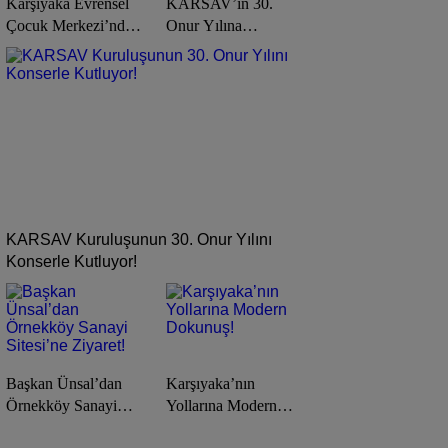
Karşıyaka Evrensel
KARSAV’ın 30.
Çocuk Merkezi’nde
Onur Yılına
Yaz Tatili Dopdolu
Muhteşem Kutlama!
Geçecek!
KARSAV Kuruluşunun 30. Onur Yılını
Konserle Kutluyor!
Başkan Ünsal’dan
Karşıyaka’nın
Örnekköy Sanayi
Yollarına Modern
Sitesi’ne Ziyaret!
Dokunuş!