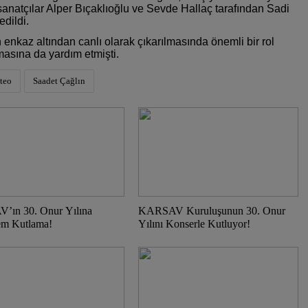
sanatçılar Alper Bıçaklıoğlu ve Sevde Hallaç tarafından Sadi
dildi.
enkaz altından canlı olarak çıkarılmasında önemli bir rol
masına da yardım etmişti.
teo
Saadet Çağlın
ın 30. Onur Yılına
KARSAV Kuruluşunun 30. Onur
em Kutlama!
Yılını Konserle Kutluyor!