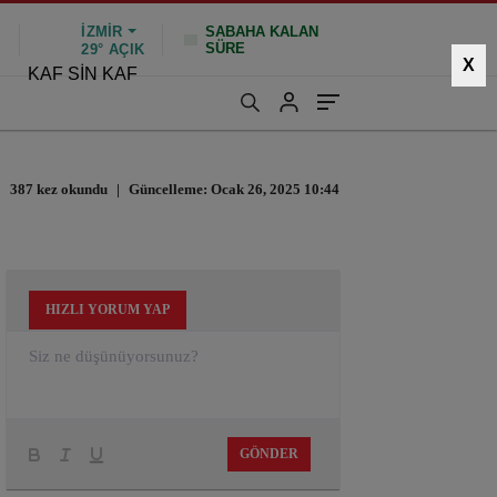
İZMIR
SABAHA KALAN
SÜRE
%
29°
AÇIK
X
KAF SİN KAF
387 kez okundu
|
Güncelleme: Ocak 26, 2025 10:44
HIZLI YORUM YAP
GÖNDER