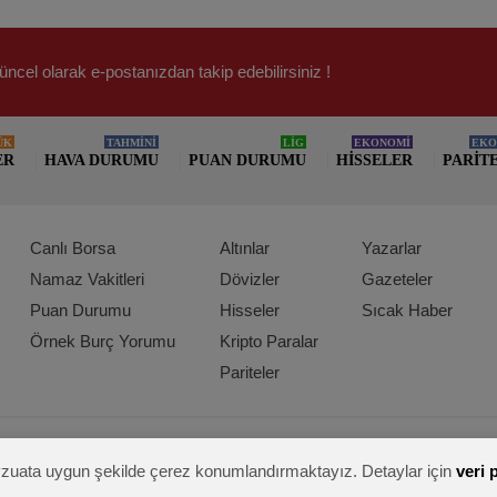
üncel olarak e-postanızdan takip edebilirsiniz !
ÜK
TAHMİNİ
LİG
EKONOMİ
EKO
ER
HAVA DURUMU
PUAN DURUMU
HISSELER
PARIT
Canlı Borsa
Altınlar
Yazarlar
Namaz Vakitleri
Dövizler
Gazeteler
Puan Durumu
Hisseler
Sıcak Haber
Örnek Burç Yorumu
Kripto Paralar
Pariteler
mevzuata uygun şekilde çerez konumlandırmaktayız. Detaylar için
veri 