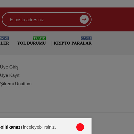
NOMİ
TRAFİK
CANLI
ELER
YOL DURUMU
KRIPTO PARALAR
Üye Giriş
Üye Kayıt
Şifremi Unuttum
politikamızı
inceleyebilirsiniz.