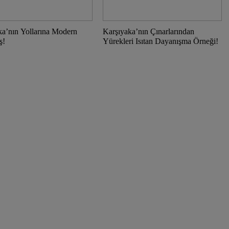
ka’nın Yollarına Modern
Karşıyaka’nın Çınarlarından
ş!
Yürekleri Isıtan Dayanışma Örneği!