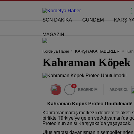
SON DAKİKA
GÜNDEM
KARŞIY
MAGAZİN
Kordelya Haber
KARŞIYAKA HABERLERİ
Kah
Kahraman Köpek P
0
BEĞENDİM
ABONE OL
Kahraman Köpek Proteo Unutulmadı!
Kahramanmaraş merkezli deprem felaketi s
birlikte Türkiye’ye gelen ve Adıyaman’da 
Proteo’nun anısı Karşıyaka’da yaşayacak.
Uluslararası dayanışmanın sembollerinden b