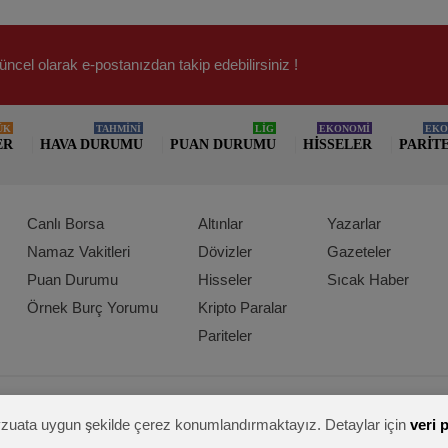
üncel olarak e-postanızdan takip edebilirsiniz !
ÜK
TAHMİNİ
LİG
EKONOMİ
EKO
ER
HAVA DURUMU
PUAN DURUMU
HISSELER
PARIT
Canlı Borsa
Altınlar
Yazarlar
Namaz Vakitleri
Dövizler
Gazeteler
Puan Durumu
Hisseler
Sıcak Haber
Örnek Burç Yorumu
Kripto Paralar
Pariteler
mevzuata uygun şekilde çerez konumlandırmaktayız. Detaylar için
veri 