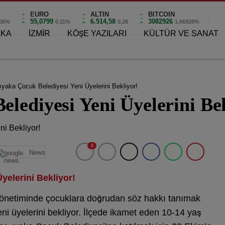
EURO
ALTIN
BITCOIN
55,0799
6.514,58
3082926
.06%
0.11%
0,28
1.06928%
AKA
İZMİR
KÖŞE YAZILARI
KÜLTÜR VE SANAT
ıyaka Çocuk Belediyesi Yeni Üyelerini Bekliyor!
lediyesi Yeni Üyelerini Be
0
News
yelerini Bekliyor!
 yönetiminde çocuklara doğrudan söz hakkı tanımak
ni üyelerini bekliyor. İlçede ikamet eden 10-14 yaş