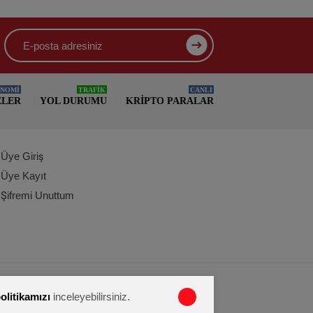
NOMİ
TRAFİK
CANLI
ELER
YOL DURUMU
KRIPTO PARALAR
Üye Giriş
Üye Kayıt
Şifremi Unuttum
politikamızı
inceleyebilirsiniz.