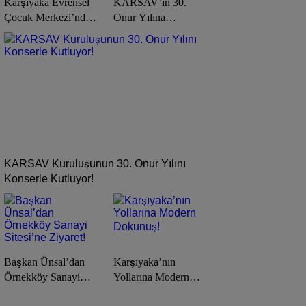
Karşıyaka Evrensel
KARSAV’ın 30.
Çocuk Merkezi’nde
Onur Yılına
Yaz Tatili Dopdolu
Muhteşem Kutlama!
Geçecek!
KARSAV Kuruluşunun 30. Onur Yılını
Konserle Kutluyor!
Başkan Ünsal’dan
Karşıyaka’nın
Örnekköy Sanayi
Yollarına Modern
Sitesi’ne Ziyaret!
Dokunuş!