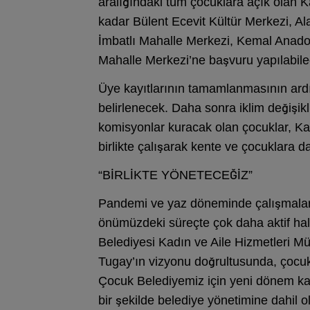
aralığındaki tüm çocuklara açık olan 
kadar Bülent Ecevit Kültür Merkezi, A
İmbatlı Mahalle Merkezi, Kemal Anado
Mahalle Merkezi’ne başvuru yapılabile
Üye kayıtlarının tamamlanmasının ardı
belirlenecek. Daha sonra iklim değişikli
komisyonlar kuracak olan çocuklar, Ka
birlikte çalışarak kente ve çocuklara da
“BİRLİKTE YÖNETECEĞİZ”
Pandemi ve yaz döneminde çalışmaların
önümüzdeki süreçte çok daha aktif hal
Belediyesi Kadın ve Aile Hizmetleri M
Tugay’ın vizyonu doğrultusunda, çocuk
Çocuk Belediyemiz için yeni dönem kay
bir şekilde belediye yönetimine dahil 