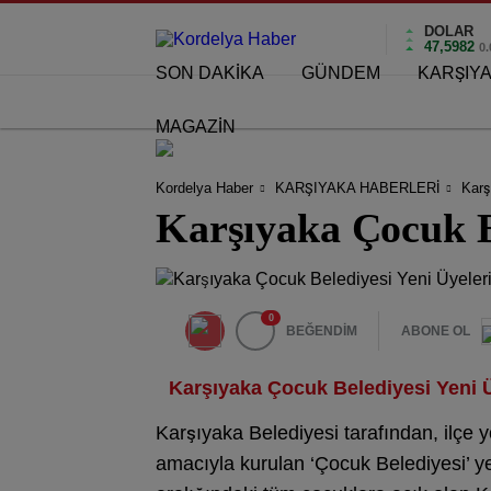
DOLAR
47,5982
0
SON DAKİKA
GÜNDEM
KARŞIY
MAGAZİN
Kordelya Haber
KARŞIYAKA HABERLERİ
Karş
Karşıyaka Çocuk Be
0
BEĞENDİM
ABONE OL
Karşıyaka Çocuk Belediyesi Yeni Ü
Karşıyaka Belediyesi tarafından, ilçe
amacıyla kurulan ‘Çocuk Belediyesi’ ye