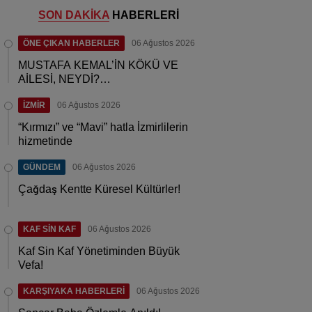
SON DAKİKA
HABERLERİ
ÖNE ÇIKAN HABERLER
06 Ağustos 2026
MUSTAFA KEMAL’İN KÖKÜ VE
AİLESİ, NEYDİ?…
İZMİR
06 Ağustos 2026
“Kırmızı” ve “Mavi” hatla İzmirlilerin
hizmetinde
GÜNDEM
06 Ağustos 2026
Çağdaş Kentte Küresel Kültürler!
KAF SİN KAF
06 Ağustos 2026
Kaf Sin Kaf Yönetiminden Büyük
Vefa!
KARŞIYAKA HABERLERİ
06 Ağustos 2026