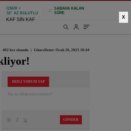
İZMIR
SABAHA KALAN
SÜRE
32°
AZ BULUTLU
X
KAF SİN KAF
402 kez okundu
|
Güncelleme: Ocak 26, 2025 10:44
kliyor!
HIZLI YORUM YAP
GÖNDER