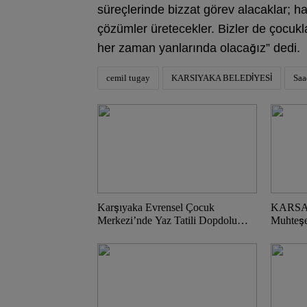
süreçlerinde bizzat görev alacaklar; hay
çözümler üretecekler. Bizler de çocukl
her zaman yanlarında olacağız” dedi.
cemil tugay
KARSIYAKA BELEDİYESİ
Saa
Karşıyaka Evrensel Çocuk
KARSAV’
Merkezi’nde Yaz Tatili Dopdolu
Muhteş
Geçecek!