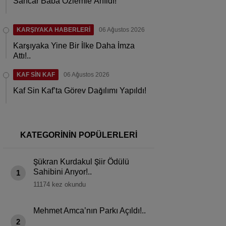
Sancar Baba Özlemle Anıldı!
KARŞIYAKA HABERLERİ
06 Ağustos 2026
Karşıyaka Yine Bir İlke Daha İmza
Attı!..
KAF SİN KAF
06 Ağustos 2026
Kaf Sin Kaf’ta Görev Dağılımı Yapıldı!
KATEGORİNİN POPÜLERLERİ
Şükran Kurdakul Şiir Ödülü
Sahibini Arıyor!..
1
11174 kez okundu
Mehmet Amca’nın Parkı Açıldı!..
2