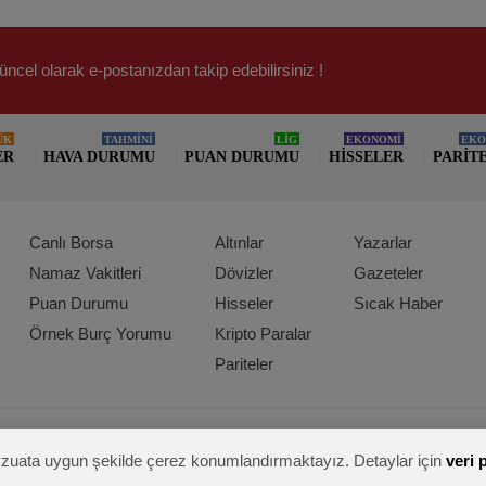
üncel olarak e-postanızdan takip edebilirsiniz !
ÜK
TAHMİNİ
LİG
EKONOMİ
EKO
ER
HAVA DURUMU
PUAN DURUMU
HISSELER
PARIT
Canlı Borsa
Altınlar
Yazarlar
Namaz Vakitleri
Dövizler
Gazeteler
Puan Durumu
Hisseler
Sıcak Haber
Örnek Burç Yorumu
Kripto Paralar
Pariteler
mevzuata uygun şekilde çerez konumlandırmaktayız. Detaylar için
veri 