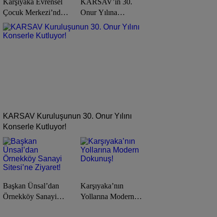
Karşıyaka Evrensel
KARSAV’ın 30.
Çocuk Merkezi’nde
Onur Yılına
Yaz Tatili Dopdolu
Muhteşem Kutlama!
Geçecek!
KARSAV Kuruluşunun 30. Onur Yılını
Konserle Kutluyor!
Başkan Ünsal’dan
Karşıyaka’nın
Örnekköy Sanayi
Yollarına Modern
Sitesi’ne Ziyaret!
Dokunuş!