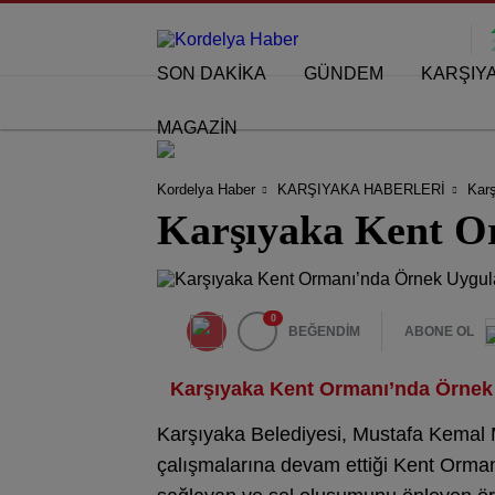
SON DAKİKA
GÜNDEM
KARŞIY
MAGAZİN
Kordelya Haber
KARŞIYAKA HABERLERİ
Kar
Karşıyaka Kent O
0
BEĞENDİM
ABONE OL
Karşıyaka Kent Ormanı’nda Örne
Karşıyaka Belediyesi, Mustafa Kemal M
çalışmalarına devam ettiği Kent Orman