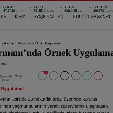
DOLAR
EURO
ALTIN
BITCOIN
47,7436
55,2510
6.660,55
3097781
0.18%
0.32%
2,59
0.1
AKA
İZMİR
KÖŞE YAZILARI
KÜLTÜR VE SANAT
şıyaka Kent Ormanı’nda Örnek Uygulama!
rmanı’nda Örnek Uygulam
0
News
k Uygulama!
ahallesi’nde 23 hektarlık arazi üzerinde kuruluş
ı’nda yağmur sularının yeraltı rezervlerine ulaşmasını