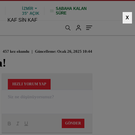
İZMIR
SABAHA KALAN
SÜRE
%
35°
AÇIK
X
KAF SİN KAF
457 kez okundu
|
Güncelleme: Ocak 26, 2025 10:44
a!
HIZLI YORUM YAP
GÖNDER