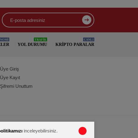
NOMİ
TRAFİK
CANLI
ELER
YOL DURUMU
KRIPTO PARALAR
Üye Giriş
Üye Kayıt
Şifremi Unuttum
politikamızı
inceleyebilirsiniz.