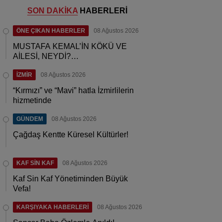
SON DAKİKA
HABERLERİ
ÖNE ÇIKAN HABERLER
08 Ağustos 2026
MUSTAFA KEMAL’İN KÖKÜ VE
AİLESİ, NEYDİ?…
İZMİR
08 Ağustos 2026
“Kırmızı” ve “Mavi” hatla İzmirlilerin
hizmetinde
GÜNDEM
08 Ağustos 2026
Çağdaş Kentte Küresel Kültürler!
KAF SİN KAF
08 Ağustos 2026
Kaf Sin Kaf Yönetiminden Büyük
Vefa!
KARŞIYAKA HABERLERİ
08 Ağustos 2026