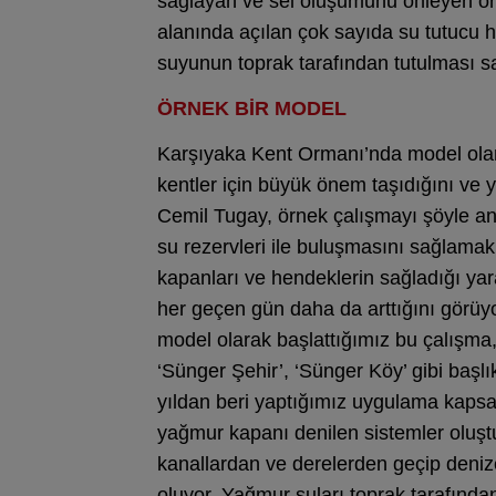
sağlayan ve sel oluşumunu önleyen ör
alanında açılan çok sayıda su tutucu
suyunun toprak tarafından tutulması s
ÖRNEK BİR MODEL
Karşıyaka Kent Ormanı’nda model olar
kentler için büyük önem taşıdığını ve 
Cemil Tugay, örnek çalışmayı şöyle anla
su rezervleri ile buluşmasını sağlam
kapanları ve hendeklerin sağladığı yar
her geçen gün daha da arttığını görüy
model olarak başlattığımız bu çalışma,
‘Sünger Şehir’, ‘Sünger Köy’ gibi başlı
yıldan beri yaptığımız uygulama kaps
yağmur kapanı denilen sistemler oluş
kanallardan ve derelerden geçip deniz
oluyor. Yağmur suları toprak tarafından