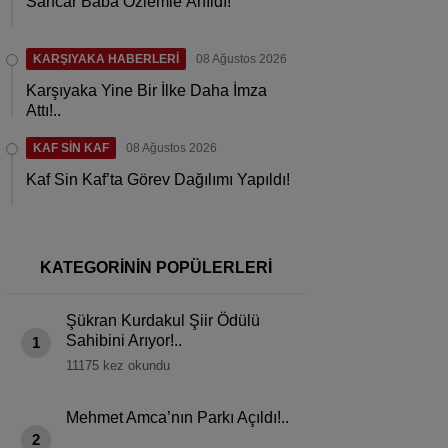
Sancar Baba Özlemle Anıldı!
KARŞIYAKA HABERLERİ
08 Ağustos 2026
Karşıyaka Yine Bir İlke Daha İmza
Attı!..
KAF SİN KAF
08 Ağustos 2026
Kaf Sin Kaf’ta Görev Dağılımı Yapıldı!
KATEGORİNİN POPÜLERLERİ
Şükran Kurdakul Şiir Ödülü
Sahibini Arıyor!..
1
11175 kez okundu
Mehmet Amca’nın Parkı Açıldı!..
2