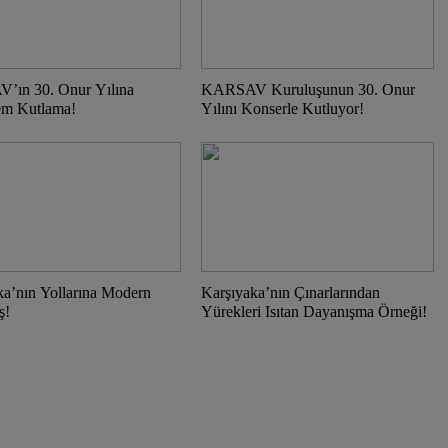
ın 30. Onur Yılına
KARSAV Kuruluşunun 30. Onur
em Kutlama!
Yılını Konserle Kutluyor!
ka’nın Yollarına Modern
Karşıyaka’nın Çınarlarından
ş!
Yürekleri Isıtan Dayanışma Örneği!