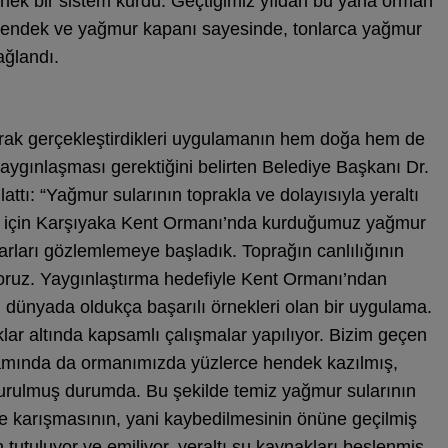
nek bir sistem kurdu. Geçtiğimiz yıldan bu yana orman
 hendek ve yağmur kapanı sayesinde, tonlarca yağmur
ağlandı.
ak gerçekleştirdikleri uygulamanın hem doğa hem de
yaygınlaşması gerektiğini belirten Belediye Başkanı Dr.
ttı: “Yağmur sularının toprakla ve dolayısıyla yeraltı
ak için Karşıyaka Kent Ormanı’nda kurduğumuz yağmur
arları gözlemlemeye başladık. Toprağın canlılığının
oruz. Yaygınlaştırma hedefiyle Kent Ormanı’ndan
 dünyada oldukça başarılı örnekleri olan bir uygulama.
klar altında kapsamlı çalışmalar yapılıyor. Bizim geçen
amında da ormanımızda yüzlerce hendek kazılmış,
turulmuş durumda. Bu şekilde temiz yağmur sularının
e karışmasının, yani kaybedilmesinin önüne geçilmiş
 tutuluyor ve emiliyor, yeraltı su kaynakları beslenmiş